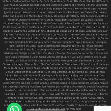
Victoria Coatzacoalcos Colima Córdoba Cuauhtémoc Cuautitlán Cuautitlán Izcalli Cuautla
Cuernavaca Culiacán Delicias Durango Ecatepec Ensenada Fresnillo General Escobedo
Gómez Palacio Guadalajara Guadalupe Guadalupe Guaymas Hermosillo Hidalgo del Parral
Iguala Irapuato Ixtapaluca Jiutepec Juárez Juárez La Paz León Los Cabos (San José y
Cabo San Lucas) Los Mochis Manzanillo Matamoros Mazatlán Mérida Mexicali Minatitlán
Miramar Monclova Monterrey Morelia Naucalpan Naucalpan de Juárez Navojoa
Nezahualcóyotl Nogales Nuevo Laredo Oaxaca de Juárez Ojo de Agua Orizaba Pachuca
Piedras Negras Playa del Carmen Poza Rica de Hidalgo Puebla Puerto Vallarta Querétaro
Reynosa Salamanca Saltillo San Cristóbal de las Casas San Francisco Coacalco San Juan
Bautista Tuxtepec San Juan del Río San Luis Potosí San Luis Río Colorado San Miguel de
Allende San Nicolás de los Garza San Pablo de las Salinas San Pedro Garza García Santa
Catarina Soledad de Graciano Sánchez Tampico Tapachula Taxco Tehuacán Tepexpan
Tepic Texcoco de Mora Tijuana Tlalnepantla Tlaquepaque Toluca Tonalá Torreón
Tulancingo de Bravo Tuxtla Uruapan Veracruz Villa de Álvarez Villa Nicolás Romero
Villahermosa Xalapa nriquez Xico Zacatecas Zamora Zapopan Bocas del Toro Bocas del
Toro Coclé Penonomé Colón Colón Chiriquí David Darién La Palma-Herrera Chitré Los
Santos Las Tablas Panamá Ciudad de Panamá Veraguas Santiago Panamá Oeste La
Chorrera Popayán Cauca Pasto Nariño Cali Valle del Cauca Neiva Huila Mocoa Putumayo
Medellín Antioquia Santa fe de Bogotá Cundinamarca Barranquilla Atlántico Cartagena
Bolívar Bucaramanga Santander Montería Córdoba Ibagué Tolima barrancabermeja
Cúcuta Norte de Santander Tunja Boyacá Santa Martha Magdalena Valledupar Cesar
Manizales Caldas Riohacha La Guajira Villavicencio Meta Pereira Risaralda Sincelejo
Sucre Armenia Quindío Quibdó Choco Florencia Caquetá Yopal Casanare Arauca Arauca
San José del Guaviare Guaviare San Andrés San Andrés y Providencia Leticia Amazonas
Puerto Carreño Vichada Mitú Vaupés Puerto Inírida Guainía Miami (Florida) Santa Ana
(California) Texas en El Paso Laredo Brownsville McAllen Baldwin Park Downey El Monte
Fontana Indio Norwalk Ontario Oxnard Pomona Salinas Santa María Nueva Jersey
Elizabeth Paterson Florida Kendall Miami Beach Nueva York Los Ángeles Houston San
Antonio Chicago Bocas del Toro Chiriquí Coclé Colón Darién Emberá Herrera Kuna Yala
Necesitas ayuda?
Los Santos Ngöbe Buglé Panamá Veraguas