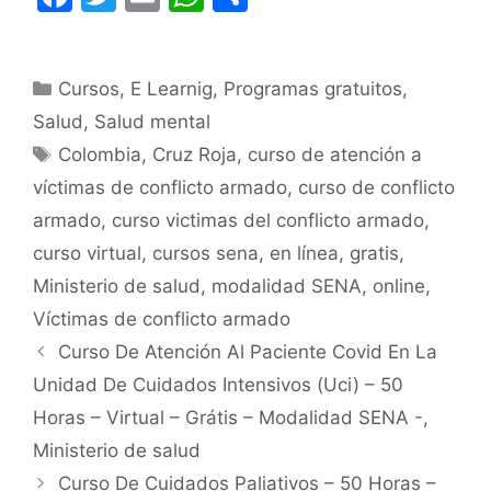
a
w
m
h
o
c
itt
ai
at
m
Categorías
Cursos
e
er
,
E Learnig
l
s
,
Programas gratuitos
p
,
Salud
,
Salud mental
b
A
ar
Etiquetas
Colombia
,
Cruz Roja
,
curso de atención a
o
p
tir
víctimas de conflicto armado
,
curso de conflicto
o
p
armado
,
curso victimas del conflicto armado
,
k
curso virtual
,
cursos sena
,
en línea
,
gratis
,
Ministerio de salud
,
modalidad SENA
,
online
,
Víctimas de conflicto armado
Curso De Atención Al Paciente Covid En La
Unidad De Cuidados Intensivos (Uci) – 50
Horas – Virtual – Grátis – Modalidad SENA -,
Ministerio de salud
Curso De Cuidados Paliativos – 50 Horas –