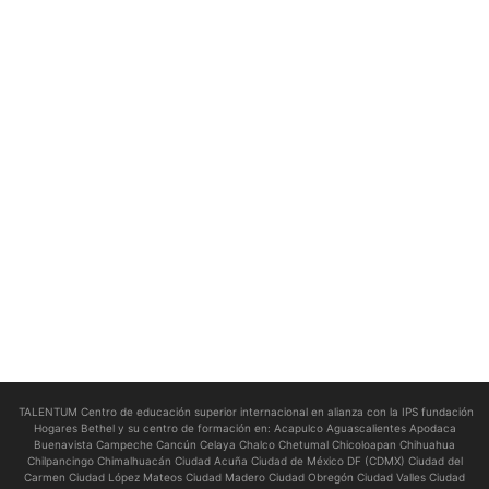
TALENTUM Centro de educación superior internacional en alianza con la IPS fundación
Hogares Bethel y su centro de formación en:
Acapulco Aguascalientes Apodaca
Buenavista Campeche Cancún Celaya Chalco Chetumal Chicoloapan Chihuahua
Chilpancingo Chimalhuacán Ciudad Acuña Ciudad de México DF (CDMX) Ciudad del
Carmen Ciudad López Mateos Ciudad Madero Ciudad Obregón Ciudad Valles Ciudad