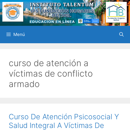
Saltar
al
contenido
Menú
curso de atención a
víctimas de conflicto
armado
Curso De Atención Psicosocial Y
Salud Integral A Víctimas De