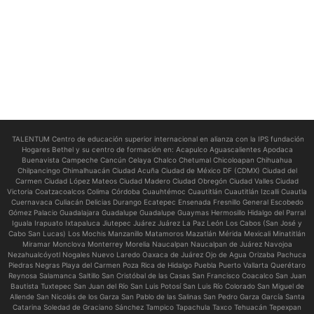
TALENTUM Centro de educación superior internacional en alianza con la IPS fundación
Hogares Bethel y su centro de formación en:
Acapulco Aguascalientes Apodaca
Buenavista Campeche Cancún Celaya Chalco Chetumal Chicoloapan Chihuahua
Chilpancingo Chimalhuacán Ciudad Acuña Ciudad de México DF (CDMX) Ciudad del
Carmen Ciudad López Mateos Ciudad Madero Ciudad Obregón Ciudad Valles Ciudad
Victoria Coatzacoalcos Colima Córdoba Cuauhtémoc Cuautitlán Cuautitlán Izcalli Cuautla
Cuernavaca Culiacán Delicias Durango Ecatepec Ensenada Fresnillo General Escobedo
Gómez Palacio Guadalajara Guadalupe Guadalupe Guaymas Hermosillo Hidalgo del Parral
Iguala Irapuato Ixtapaluca Jiutepec Juárez Juárez La Paz León Los Cabos (San José y
Cabo San Lucas) Los Mochis Manzanillo Matamoros Mazatlán Mérida Mexicali Minatitlán
Miramar Monclova Monterrey Morelia Naucalpan Naucalpan de Juárez Navojoa
Nezahualcóyotl Nogales Nuevo Laredo Oaxaca de Juárez Ojo de Agua Orizaba Pachuca
Piedras Negras Playa del Carmen Poza Rica de Hidalgo Puebla Puerto Vallarta Querétaro
Reynosa Salamanca Saltillo San Cristóbal de las Casas San Francisco Coacalco San Juan
Bautista Tuxtepec San Juan del Río San Luis Potosí San Luis Río Colorado San Miguel de
Allende San Nicolás de los Garza San Pablo de las Salinas San Pedro Garza García Santa
Catarina Soledad de Graciano Sánchez Tampico Tapachula Taxco Tehuacán Tepexpan