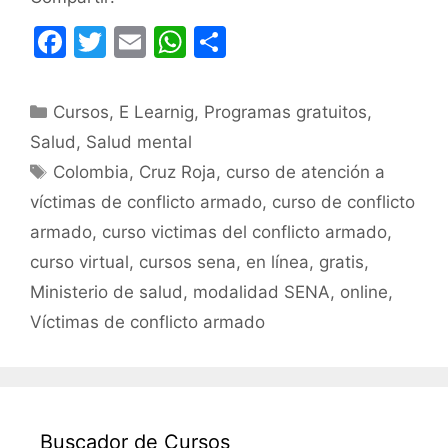
F
T
E
W
C
a
w
m
h
o
c
itt
ai
at
m
Categorías
Cursos
,
E Learnig
,
Programas gratuitos
,
e
er
l
s
p
Salud
,
Salud mental
b
A
ar
Etiquetas
Colombia
,
Cruz Roja
,
curso de atención a
o
p
tir
víctimas de conflicto armado
,
curso de conflicto
o
p
armado
,
curso victimas del conflicto armado
,
k
curso virtual
,
cursos sena
,
en línea
,
gratis
,
Ministerio de salud
,
modalidad SENA
,
online
,
Víctimas de conflicto armado
Buscador de Cursos