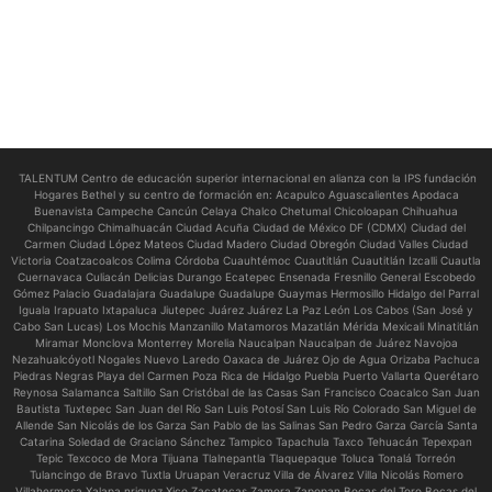
TALENTUM Centro de educación superior internacional en alianza con la IPS fundación
Hogares Bethel y su centro de formación en:
Acapulco Aguascalientes Apodaca
Buenavista Campeche Cancún Celaya Chalco Chetumal Chicoloapan Chihuahua
Chilpancingo Chimalhuacán Ciudad Acuña Ciudad de México DF (CDMX) Ciudad del
Carmen Ciudad López Mateos Ciudad Madero Ciudad Obregón Ciudad Valles Ciudad
Victoria Coatzacoalcos Colima Córdoba Cuauhtémoc Cuautitlán Cuautitlán Izcalli Cuautla
Cuernavaca Culiacán Delicias Durango Ecatepec Ensenada Fresnillo General Escobedo
Gómez Palacio Guadalajara Guadalupe Guadalupe Guaymas Hermosillo Hidalgo del Parral
Iguala Irapuato Ixtapaluca Jiutepec Juárez Juárez La Paz León Los Cabos (San José y
Cabo San Lucas) Los Mochis Manzanillo Matamoros Mazatlán Mérida Mexicali Minatitlán
Miramar Monclova Monterrey Morelia Naucalpan Naucalpan de Juárez Navojoa
Nezahualcóyotl Nogales Nuevo Laredo Oaxaca de Juárez Ojo de Agua Orizaba Pachuca
Piedras Negras Playa del Carmen Poza Rica de Hidalgo Puebla Puerto Vallarta Querétaro
Reynosa Salamanca Saltillo San Cristóbal de las Casas San Francisco Coacalco San Juan
Bautista Tuxtepec San Juan del Río San Luis Potosí San Luis Río Colorado San Miguel de
Allende San Nicolás de los Garza San Pablo de las Salinas San Pedro Garza García Santa
Catarina Soledad de Graciano Sánchez Tampico Tapachula Taxco Tehuacán Tepexpan
Tepic Texcoco de Mora Tijuana Tlalnepantla Tlaquepaque Toluca Tonalá Torreón
Tulancingo de Bravo Tuxtla Uruapan Veracruz Villa de Álvarez Villa Nicolás Romero
Villahermosa Xalapa nriquez Xico Zacatecas Zamora Zapopan Bocas del Toro Bocas del