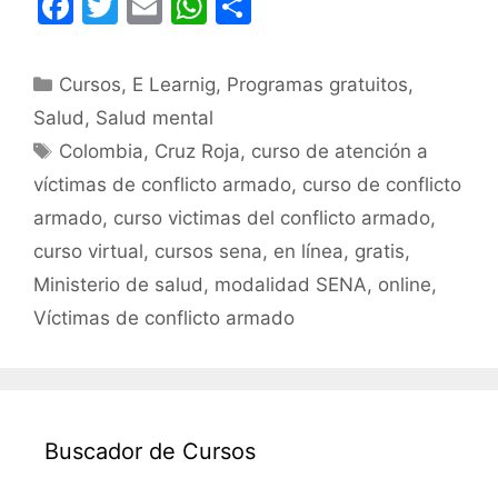
F
T
E
W
C
a
w
m
h
o
c
itt
ai
at
m
Categorías
Cursos
,
E Learnig
,
Programas gratuitos
,
e
er
l
s
p
Salud
,
Salud mental
b
A
ar
Etiquetas
Colombia
,
Cruz Roja
,
curso de atención a
o
p
tir
víctimas de conflicto armado
,
curso de conflicto
o
p
armado
,
curso victimas del conflicto armado
,
k
curso virtual
,
cursos sena
,
en línea
,
gratis
,
Ministerio de salud
,
modalidad SENA
,
online
,
Víctimas de conflicto armado
Buscador de Cursos