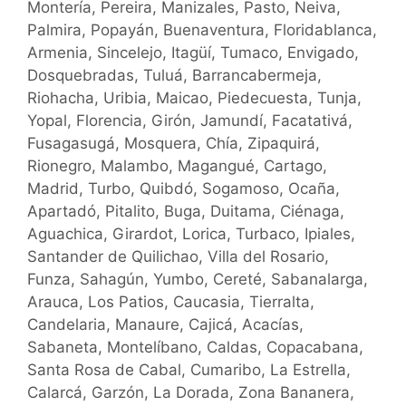
Montería, Pereira, Manizales, Pasto, Neiva,
Palmira, Popayán, Buenaventura, Floridablanca,
Armenia, Sincelejo, Itagüí, Tumaco, Envigado,
Dosquebradas, Tuluá, Barrancabermeja,
Riohacha, Uribia, Maicao, Piedecuesta, Tunja,
Yopal, Florencia, Girón, Jamundí, Facatativá,
Fusagasugá, Mosquera, Chía, Zipaquirá,
Rionegro, Malambo, Magangué, Cartago,
Madrid, Turbo, Quibdó, Sogamoso, Ocaña,
Apartadó, Pitalito, Buga, Duitama, Ciénaga,
Aguachica, Girardot, Lorica, Turbaco, Ipiales,
Santander de Quilichao, Villa del Rosario,
Funza, Sahagún, Yumbo, Cereté, Sabanalarga,
Arauca, Los Patios, Caucasia, Tierralta,
Candelaria, Manaure, Cajicá, Acacías,
Sabaneta, Montelíbano, Caldas, Copacabana,
Santa Rosa de Cabal, Cumaribo, La Estrella,
Calarcá, Garzón, La Dorada, Zona Bananera,