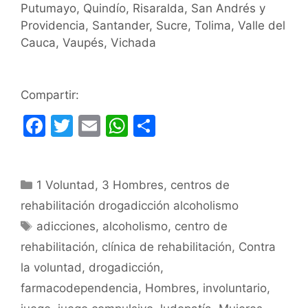
Putumayo, Quindío, Risaralda, San Andrés y
Providencia, Santander, Sucre, Tolima, Valle del
Cauca, Vaupés, Vichada
Compartir:
F
T
E
W
C
a
w
m
h
o
c
itt
ai
at
m
Categorías
1 Voluntad
e
er
,
l
3 Hombres
s
p
,
centros de
rehabilitación drogadicción alcoholismo
b
A
ar
Etiquetas
adicciones
,
alcoholismo
,
centro de
o
p
tir
rehabilitación
,
clínica de rehabilitación
,
Contra
o
p
la voluntad
,
drogadicción
,
k
farmacodependencia
,
Hombres
,
involuntario
,