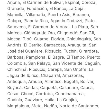
Arjona, El Carmen de Bolívar, Espinal, Corozal,
Granada, Fundación, El Banco, La Ceja,
Marinilla, Villamaría, Puerto Asís, Baranoa,
Galapa, Planeta Rica, Agustín Codazzi, Plato,
Saravena, El Carmen de Viboral, La Plata, San
Marcos, Ciénaga de Oro, Chigorodó, San Gil,
Mocoa, Tibú, Guarne, Florida, Chiquinquirá, San
Andrés, El Cerrito, Barbacoas, Arauquita, San
José del Guaviare, Riosucio, Tuchín, Girardota,
Barbosa, Pamplona, El Bagre, El Tambo, Puerto
Colombia, San Pelayo, San Vicente del Caguán,
Chinchiná, Riosucio, Carepa, San Onofre, La
Jagua de Ibirico, Chaparral, Amazonas,
Antioquia, Arauca, Atlántico, Bogotá, Bolívar,
Boyacá, Caldas, Caquetá, Casanare, Cauca,
Cesar, Chocó, Córdoba, Cundinamarca,
Guainía, Guaviare, Huila, La Guajira,
Magdalena, Meta, Nariño, Norte de Santander,