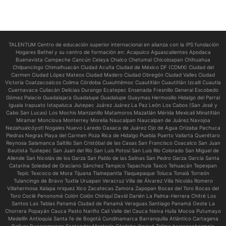
TALENTUM Centro de educación superior internacional en alianza con la IPS fundación
Hogares Bethel y su centro de formación en:
Acapulco Aguascalientes Apodaca
Buenavista Campeche Cancún Celaya Chalco Chetumal Chicoloapan Chihuahua
Chilpancingo Chimalhuacán Ciudad Acuña Ciudad de México DF (CDMX) Ciudad del
Carmen Ciudad López Mateos Ciudad Madero Ciudad Obregón Ciudad Valles Ciudad
Victoria Coatzacoalcos Colima Córdoba Cuauhtémoc Cuautitlán Cuautitlán Izcalli Cuautla
Cuernavaca Culiacán Delicias Durango Ecatepec Ensenada Fresnillo General Escobedo
Gómez Palacio Guadalajara Guadalupe Guadalupe Guaymas Hermosillo Hidalgo del Parral
Iguala Irapuato Ixtapaluca Jiutepec Juárez Juárez La Paz León Los Cabos (San José y
Cabo San Lucas) Los Mochis Manzanillo Matamoros Mazatlán Mérida Mexicali Minatitlán
Miramar Monclova Monterrey Morelia Naucalpan Naucalpan de Juárez Navojoa
Nezahualcóyotl Nogales Nuevo Laredo Oaxaca de Juárez Ojo de Agua Orizaba Pachuca
Piedras Negras Playa del Carmen Poza Rica de Hidalgo Puebla Puerto Vallarta Querétaro
Reynosa Salamanca Saltillo San Cristóbal de las Casas San Francisco Coacalco San Juan
Bautista Tuxtepec San Juan del Río San Luis Potosí San Luis Río Colorado San Miguel de
Allende San Nicolás de los Garza San Pablo de las Salinas San Pedro Garza García Santa
Catarina Soledad de Graciano Sánchez Tampico Tapachula Taxco Tehuacán Tepexpan
Tepic Texcoco de Mora Tijuana Tlalnepantla Tlaquepaque Toluca Tonalá Torreón
Tulancingo de Bravo Tuxtla Uruapan Veracruz Villa de Álvarez Villa Nicolás Romero
Villahermosa Xalapa nriquez Xico Zacatecas Zamora Zapopan Bocas del Toro Bocas del
Toro Coclé Penonomé Colón Colón Chiriquí David Darién La Palma-Herrera Chitré Los
Santos Las Tablas Panamá Ciudad de Panamá Veraguas Santiago Panamá Oeste La
Chorrera Popayán Cauca Pasto Nariño Cali Valle del Cauca Neiva Huila Mocoa Putumayo
Medellín Antioquia Santa fe de Bogotá Cundinamarca Barranquilla Atlántico Cartagena
Bolívar Bucaramanga Santander Montería Córdoba Ibagué Tolima barrancabermeja