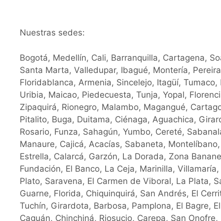
Nuestras sedes:
Bogotá, Medellín, Cali, Barranquilla, Cartagena, S
Santa Marta, Valledupar, Ibagué, Montería, Pereir
Floridablanca, Armenia, Sincelejo, Itagüí, Tumaco
Uribia, Maicao, Piedecuesta, Tunja, Yopal, Floren
Zipaquirá, Rionegro, Malambo, Magangué, Cartag
Pitalito, Buga, Duitama, Ciénaga, Aguachica, Girard
Rosario, Funza, Sahagún, Yumbo, Cereté, Sabanalar
Manaure, Cajicá, Acacías, Sabaneta, Montelíbano
Estrella, Calarcá, Garzón, La Dorada, Zona Bananer
Fundación, El Banco, La Ceja, Marinilla, Villamaría
Plato, Saravena, El Carmen de Viboral, La Plata, 
Guarne, Florida, Chiquinquirá, San Andrés, El Cerr
Tuchín, Girardota, Barbosa, Pamplona, El Bagre, 
Caguán, Chinchiná, Riosucio, Carepa, San Onofre, 