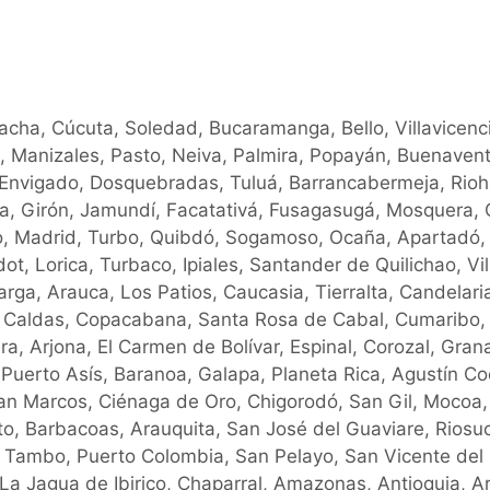
oacha, Cúcuta, Soledad, Bucaramanga, Bello, Villavicenc
a, Manizales, Pasto, Neiva, Palmira, Popayán, Buenavent
, Envigado, Dosquebradas, Tuluá, Barrancabermeja, Rio
cia, Girón, Jamundí, Facatativá, Fusagasugá, Mosquera, 
o, Madrid, Turbo, Quibdó, Sogamoso, Ocaña, Apartadó,
ot, Lorica, Turbaco, Ipiales, Santander de Quilichao, Vil
ga, Arauca, Los Patios, Caucasia, Tierralta, Candelari
, Caldas, Copacabana, Santa Rosa de Cabal, Cumaribo,
a, Arjona, El Carmen de Bolívar, Espinal, Corozal, Gran
, Puerto Asís, Baranoa, Galapa, Planeta Rica, Agustín Co
San Marcos, Ciénaga de Oro, Chigorodó, San Gil, Mocoa,
ito, Barbacoas, Arauquita, San José del Guaviare, Riosuc
El Tambo, Puerto Colombia, San Pelayo, San Vicente del
La Jagua de Ibirico, Chaparral, Amazonas, Antioquia, A