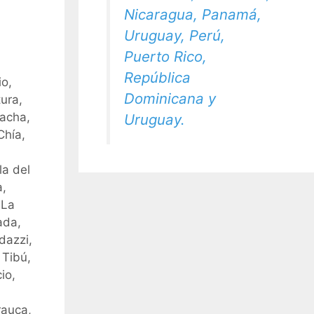
Nicaragua, Panamá,
Uruguay, Perú,
Puerto Rico,
República
io,
Dominicana y
ura,
hacha,
Uruguay.
Chía,
la del
a,
 La
ada,
dazzi,
 Tibú,
io,
rauca,