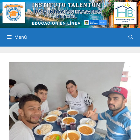
Saltar
al
contenido
Menú