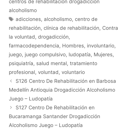
centros de rehabilitación drogadicción
b
A
ar
alcoholismo
o
p
tir
Etiquetas
adicciones
,
alcoholismo
,
centro de
o
p
rehabilitación
,
clínica de rehabilitación
,
Contra
k
la voluntad
,
drogadicción
,
farmacodependencia
,
Hombres
,
involuntario
,
juego
,
juego compulsivo
,
ludopatía
,
Mujeres
,
psiquiatría
,
salud mental
,
tratamiento
profesional
,
voluntad
,
voluntario
S126 Centro De Rehabilitación en Barbosa
Medellín Antioquia Drogadicción Alcoholismo
Juego – Ludopatía
S127 Centro De Rehabilitación en
Bucaramanga Santander Drogadicción
Alcoholismo Juego – Ludopatía