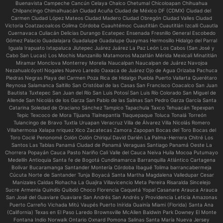
Buenavista Campeche Cancún Celaya Chalco Chetumal Chicoloapan Chihuahua
Chilpancingo Chimalhuacán Ciudad Acuña Ciudad de México DF (CDMX) Ciudad del
Carmen Ciudad López Mateos Ciudad Madero Ciudad Obregón Ciudad Valles Ciudad
Victoria Coatzacoalcos Colima Córdoba Cuauhtémoc Cuautitlán Cuautitlán Izcalli Cuautla
Cuernavaca Culiacán Delicias Durango Ecatepec Ensenada Fresnillo General Escobedo
Gómez Palacio Guadalajara Guadalupe Guadalupe Guaymas Hermosillo Hidalgo del Parral
Iguala Irapuato Ixtapaluca Jiutepec Juárez Juárez La Paz León Los Cabos (San José y
Cabo San Lucas) Los Mochis Manzanillo Matamoros Mazatlán Mérida Mexicali Minatitlán
Miramar Monclova Monterrey Morelia Naucalpan Naucalpan de Juárez Navojoa
Nezahualcóyotl Nogales Nuevo Laredo Oaxaca de Juárez Ojo de Agua Orizaba Pachuca
Piedras Negras Playa del Carmen Poza Rica de Hidalgo Puebla Puerto Vallarta Querétaro
Reynosa Salamanca Saltillo San Cristóbal de las Casas San Francisco Coacalco San Juan
Bautista Tuxtepec San Juan del Río San Luis Potosí San Luis Río Colorado San Miguel de
Allende San Nicolás de los Garza San Pablo de las Salinas San Pedro Garza García Santa
Catarina Soledad de Graciano Sánchez Tampico Tapachula Taxco Tehuacán Tepexpan
Tepic Texcoco de Mora Tijuana Tlalnepantla Tlaquepaque Toluca Tonalá Torreón
Tulancingo de Bravo Tuxtla Uruapan Veracruz Villa de Álvarez Villa Nicolás Romero
Villahermosa Xalapa nriquez Xico Zacatecas Zamora Zapopan Bocas del Toro Bocas del
Toro Coclé Penonomé Colón Colón Chiriquí David Darién La Palma-Herrera Chitré Los
Santos Las Tablas Panamá Ciudad de Panamá Veraguas Santiago Panamá Oeste La
Chorrera Popayán Cauca Pasto Nariño Cali Valle del Cauca Neiva Huila Mocoa Putumayo
Medellín Antioquia Santa fe de Bogotá Cundinamarca Barranquilla Atlántico Cartagena
Bolívar Bucaramanga Santander Montería Córdoba Ibagué Tolima barrancabermeja
Cúcuta Norte de Santander Tunja Boyacá Santa Martha Magdalena Valledupar Cesar
Manizales Caldas Riohacha La Guajira Villavicencio Meta Pereira Risaralda Sincelejo
Sucre Armenia Quindío Quibdó Choco Florencia Caquetá Yopal Casanare Arauca Arauca
San José del Guaviare Guaviare San Andrés San Andrés y Providencia Leticia Amazonas
Puerto Carreño Vichada Mitú Vaupés Puerto Inírida Guainía Miami (Florida) Santa Ana
(California) Texas en El Paso Laredo Brownsville McAllen Baldwin Park Downey El Monte
Fontana Indio Norwalk Ontario Oxnard Pomona Salinas Santa María Nueva Jersey