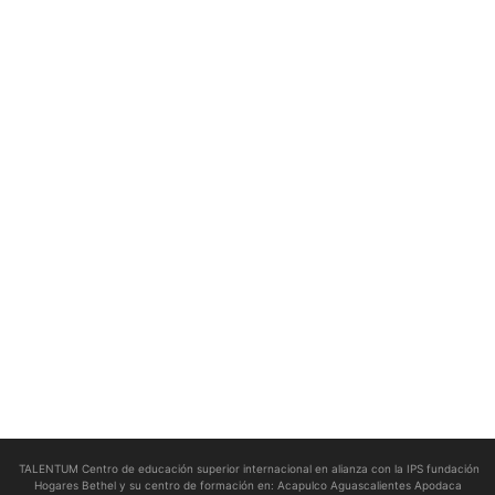
TALENTUM Centro de educación superior internacional en alianza con la IPS fundación
Hogares Bethel y su centro de formación en:
Acapulco Aguascalientes Apodaca