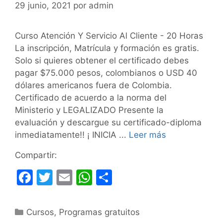
29 junio, 2021
por
admin
Curso Atención Y Servicio Al Cliente - 20 Horas
La inscripción, Matrícula y formación es gratis.
Solo si quieres obtener el certificado debes
pagar $75.000 pesos, colombianos o USD 40
dólares americanos fuera de Colombia.
Certificado de acuerdo a la norma del
Ministerio y LEGALIZADO Presente la
evaluación y descargue su certificado-diploma
inmediatamente!! ¡ INICIA ...
Leer más
Compartir:
F
T
E
W
C
a
w
m
h
o
c
itt
ai
at
m
Categorías
Cursos
,
Programas gratuitos