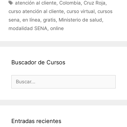
e
er
l
s
p
Etiquetas
atención al cliente
,
Colombia
,
Cruz Roja
,
b
A
ar
curso atención al cliente
,
curso virtual
,
cursos
o
p
tir
sena
,
en línea
,
gratis
,
Ministerio de salud
,
o
p
modalidad SENA
,
online
k
Buscador de Cursos
Buscar:
Entradas recientes