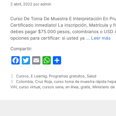
2 abril, 2022
por
admin
Curso De Toma De Muestra E Interpretación En Prue
Certificado inmediato! La inscripción, Matrícula y f
debes pagar $75.000 pesos, colombianos o USD 4
opciones para certificar: si usted ya ...
Leer más
Compartir:
F
T
E
W
C
a
w
m
h
o
c
itt
ai
at
m
Categorías
Cursos
,
E Learnig
,
Programas gratuitos
,
Salud
Etiquetas
Colombia
,
Cruz Roja
,
curso toma de muestra rápida hepat
e
er
l
s
p
VIH
,
curso virtual
,
cursos sena
,
en línea
,
gratis
,
Ministerio de
b
A
ar
o
p
tir
o
p