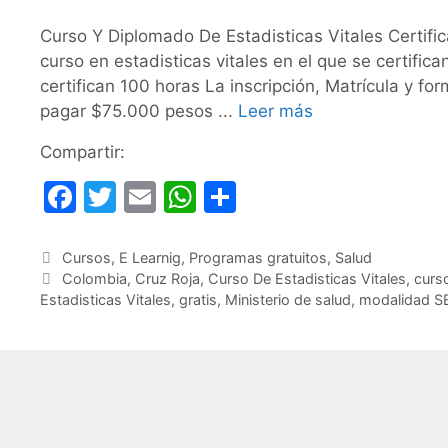
Curso Y Diplomado De Estadisticas Vitales Certifi
curso en estadisticas vitales en el que se certific
certifican 100 horas La inscripción, Matrícula y for
pagar $75.000 pesos ...
Leer más
Compartir:
F
T
E
W
C
a
w
m
h
o
c
itt
ai
at
m
Categorías
Cursos
,
E Learnig
,
Programas gratuitos
,
Salud
Etiquetas
Colombia
,
Cruz Roja
,
Curso De Estadisticas Vitales
,
curso
e
er
l
s
p
Estadisticas Vitales
,
gratis
,
Ministerio de salud
,
modalidad 
b
A
ar
o
p
tir
o
p
k