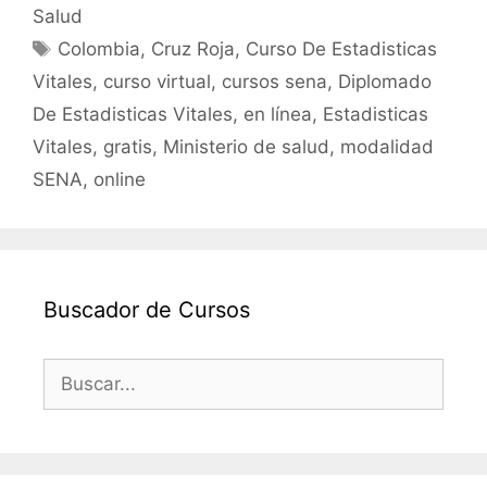
e
er
l
s
p
Salud
b
A
ar
Etiquetas
Colombia
,
Cruz Roja
,
Curso De Estadisticas
o
p
tir
Vitales
,
curso virtual
,
cursos sena
,
Diplomado
o
p
De Estadisticas Vitales
,
en línea
,
Estadisticas
k
Vitales
,
gratis
,
Ministerio de salud
,
modalidad
SENA
,
online
Buscador de Cursos
Buscar: