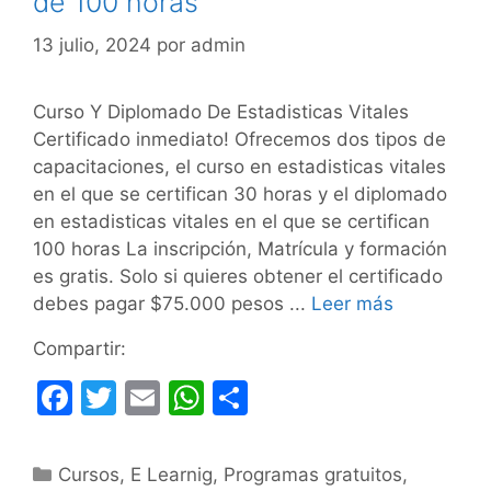
de 100 horas
13 julio, 2024
por
admin
Curso Y Diplomado De Estadisticas Vitales
Certificado inmediato! Ofrecemos dos tipos de
capacitaciones, el curso en estadisticas vitales
en el que se certifican 30 horas y el diplomado
en estadisticas vitales en el que se certifican
100 horas La inscripción, Matrícula y formación
es gratis. Solo si quieres obtener el certificado
debes pagar $75.000 pesos ...
Leer más
Compartir:
F
T
E
W
C
a
w
m
h
o
c
itt
ai
at
m
Categorías
Cursos
,
E Learnig
,
Programas gratuitos
,