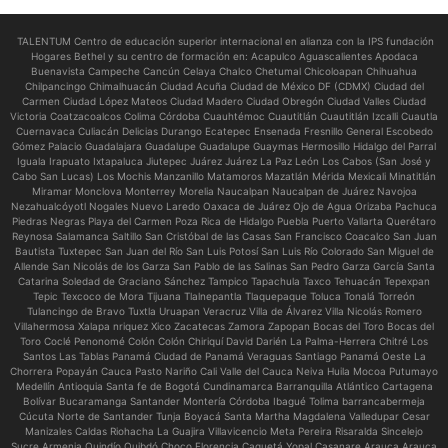
TALENTUM Centro de educación superior internacional en alianza con la IPS fundación
Hogares Bethel y su centro de formación en:
Acapulco Aguascalientes Apodaca
Buenavista Campeche Cancún Celaya Chalco Chetumal Chicoloapan Chihuahua
Chilpancingo Chimalhuacán Ciudad Acuña Ciudad de México DF (CDMX) Ciudad del
Carmen Ciudad López Mateos Ciudad Madero Ciudad Obregón Ciudad Valles Ciudad
Victoria Coatzacoalcos Colima Córdoba Cuauhtémoc Cuautitlán Cuautitlán Izcalli Cuautla
Cuernavaca Culiacán Delicias Durango Ecatepec Ensenada Fresnillo General Escobedo
Gómez Palacio Guadalajara Guadalupe Guadalupe Guaymas Hermosillo Hidalgo del Parral
Iguala Irapuato Ixtapaluca Jiutepec Juárez Juárez La Paz León Los Cabos (San José y
Cabo San Lucas) Los Mochis Manzanillo Matamoros Mazatlán Mérida Mexicali Minatitlán
Miramar Monclova Monterrey Morelia Naucalpan Naucalpan de Juárez Navojoa
Nezahualcóyotl Nogales Nuevo Laredo Oaxaca de Juárez Ojo de Agua Orizaba Pachuca
Piedras Negras Playa del Carmen Poza Rica de Hidalgo Puebla Puerto Vallarta Querétaro
Reynosa Salamanca Saltillo San Cristóbal de las Casas San Francisco Coacalco San Juan
Bautista Tuxtepec San Juan del Río San Luis Potosí San Luis Río Colorado San Miguel de
Allende San Nicolás de los Garza San Pablo de las Salinas San Pedro Garza García Santa
Catarina Soledad de Graciano Sánchez Tampico Tapachula Taxco Tehuacán Tepexpan
Tepic Texcoco de Mora Tijuana Tlalnepantla Tlaquepaque Toluca Tonalá Torreón
Tulancingo de Bravo Tuxtla Uruapan Veracruz Villa de Álvarez Villa Nicolás Romero
Villahermosa Xalapa nriquez Xico Zacatecas Zamora Zapopan Bocas del Toro Bocas del
Toro Coclé Penonomé Colón Colón Chiriquí David Darién La Palma-Herrera Chitré Los
Santos Las Tablas Panamá Ciudad de Panamá Veraguas Santiago Panamá Oeste La
Chorrera Popayán Cauca Pasto Nariño Cali Valle del Cauca Neiva Huila Mocoa Putumayo
Medellín Antioquia Santa fe de Bogotá Cundinamarca Barranquilla Atlántico Cartagena
Bolívar Bucaramanga Santander Montería Córdoba Ibagué Tolima barrancabermeja
Cúcuta Norte de Santander Tunja Boyacá Santa Martha Magdalena Valledupar Cesar
Manizales Caldas Riohacha La Guajira Villavicencio Meta Pereira Risaralda Sincelejo
Sucre Armenia Quindío Quibdó Choco Florencia Caquetá Yopal Casanare Arauca Arauca