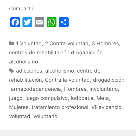
Compartir:
F
T
E
W
C
a
w
m
h
o
c
itt
ai
at
m
Categorías
1 Voluntad
,
2 Contra voluntad
,
3 Hombres
,
e
er
l
s
p
centros de rehabilitación drogadicción
b
A
ar
alcoholismo
o
p
tir
Etiquetas
adicciones
,
alcoholismo
,
centro de
o
p
rehabilitación
,
Contra la voluntad
,
drogadicción
,
k
farmacodependencia
,
Hombres
,
involuntario
,
juego
,
juego compulsivo
,
ludopatía
,
Meta
,
Mujeres
,
tratamiento profesional
,
Villavicencio
,
voluntad
,
voluntario