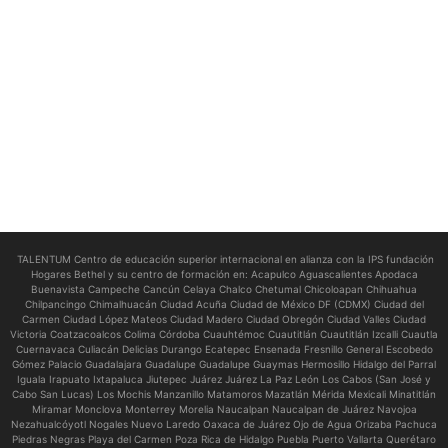
TALENTUM Centro de educación superior internacional en alianza con la IPS fundación
Hogares Bethel y su centro de formación en:
Acapulco Aguascalientes Apodaca
Buenavista Campeche Cancún Celaya Chalco Chetumal Chicoloapan Chihuahua
Chilpancingo Chimalhuacán Ciudad Acuña Ciudad de México DF (CDMX) Ciudad del
Carmen Ciudad López Mateos Ciudad Madero Ciudad Obregón Ciudad Valles Ciudad
Victoria Coatzacoalcos Colima Córdoba Cuauhtémoc Cuautitlán Cuautitlán Izcalli Cuautla
Cuernavaca Culiacán Delicias Durango Ecatepec Ensenada Fresnillo General Escobedo
Gómez Palacio Guadalajara Guadalupe Guadalupe Guaymas Hermosillo Hidalgo del Parral
Iguala Irapuato Ixtapaluca Jiutepec Juárez Juárez La Paz León Los Cabos (San José y
Cabo San Lucas) Los Mochis Manzanillo Matamoros Mazatlán Mérida Mexicali Minatitlán
Miramar Monclova Monterrey Morelia Naucalpan Naucalpan de Juárez Navojoa
Nezahualcóyotl Nogales Nuevo Laredo Oaxaca de Juárez Ojo de Agua Orizaba Pachuca
Piedras Negras Playa del Carmen Poza Rica de Hidalgo Puebla Puerto Vallarta Querétaro