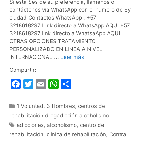
Si esta Ses de su preferencia, llámenos o
contáctenos via WhatsApp con el numero de Sy
ciudad Contactos WhatsApp : +57
3218618297 Link directo a WhatsApp AQUI +57
3218618297 link directo a WhatsaApp AQUI
OTRAS OPCIONES TRATAMIENTO
PERSONALIZADO EN LINEA A NIVEL
INTERNACIONAL ...
Leer más
Compartir:
F
T
E
W
C
a
w
m
h
o
c
itt
ai
at
m
Categorías
1 Voluntad
,
3 Hombres
,
centros de
e
er
l
s
p
rehabilitación drogadicción alcoholismo
b
A
ar
Etiquetas
adicciones
,
alcoholismo
,
centro de
o
p
tir
rehabilitación
,
clínica de rehabilitación
,
Contra