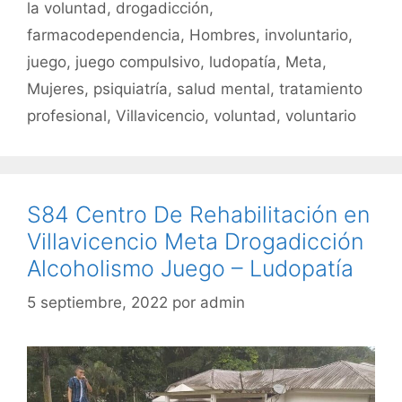
o
p
la voluntad
,
drogadicción
,
k
farmacodependencia
,
Hombres
,
involuntario
,
juego
,
juego compulsivo
,
ludopatía
,
Meta
,
Mujeres
,
psiquiatría
,
salud mental
,
tratamiento
profesional
,
Villavicencio
,
voluntad
,
voluntario
S84 Centro De Rehabilitación en
Villavicencio Meta Drogadicción
Alcoholismo Juego – Ludopatía
5 septiembre, 2022
por
admin