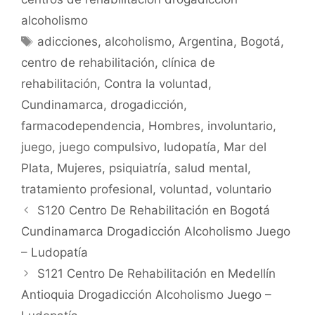
b
A
ar
alcoholismo
o
p
tir
Etiquetas
adicciones
,
alcoholismo
,
Argentina
,
Bogotá
,
o
p
centro de rehabilitación
,
clínica de
k
rehabilitación
,
Contra la voluntad
,
Cundinamarca
,
drogadicción
,
farmacodependencia
,
Hombres
,
involuntario
,
juego
,
juego compulsivo
,
ludopatía
,
Mar del
Plata
,
Mujeres
,
psiquiatría
,
salud mental
,
tratamiento profesional
,
voluntad
,
voluntario
S120 Centro De Rehabilitación en Bogotá
Cundinamarca Drogadicción Alcoholismo Juego
– Ludopatía
S121 Centro De Rehabilitación en Medellín
Antioquia Drogadicción Alcoholismo Juego –