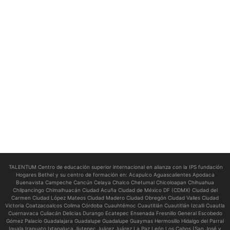
TALENTUM Centro de educación superior internacional en alianza con la IPS fundación
Hogares Bethel y su centro de formación en:
Acapulco Aguascalientes Apodaca
Buenavista Campeche Cancún Celaya Chalco Chetumal Chicoloapan Chihuahua
Chilpancingo Chimalhuacán Ciudad Acuña Ciudad de México DF (CDMX) Ciudad del
Carmen Ciudad López Mateos Ciudad Madero Ciudad Obregón Ciudad Valles Ciudad
Victoria Coatzacoalcos Colima Córdoba Cuauhtémoc Cuautitlán Cuautitlán Izcalli Cuautla
Cuernavaca Culiacán Delicias Durango Ecatepec Ensenada Fresnillo General Escobedo
Gómez Palacio Guadalajara Guadalupe Guadalupe Guaymas Hermosillo Hidalgo del Parral
Iguala Irapuato Ixtapaluca Jiutepec Juárez Juárez La Paz León Los Cabos (San José y