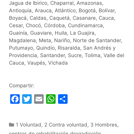
Jagua de Ibirico, Chaparral, Amazonas,
Antioquia, Arauca, Atlántico, Bogotá, Bolívar,
Boyacá, Caldas, Caquetá, Casanare, Cauca,
Cesar, Chocó, Córdoba, Cundinamarca,
Guainía, Guaviare, Huila, La Guajira,
Magdalena, Meta, Nariño, Norte de Santander,
Putumayo, Quindío, Risaralda, San Andrés y
Providencia, Santander, Sucre, Tolima, Valle del
Cauca, Vaupés, Vichada
Compartir:
F
T
E
W
C
a
w
m
h
o
c
itt
ai
at
m
Categorías
1 Voluntad
e
er
,
l
2 Contra voluntad
s
p
,
3 Hombres
,
centros de rehabilitación drogadicción