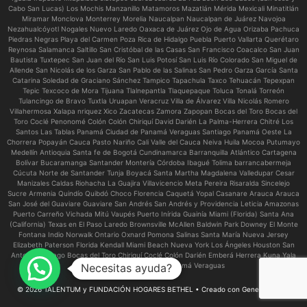
Cabo San Lucas) Los Mochis Manzanillo Matamoros Mazatlán Mérida Mexicali Minatitlán
Miramar Monclova Monterrey Morelia Naucalpan Naucalpan de Juárez Navojoa
Nezahualcóyotl Nogales Nuevo Laredo Oaxaca de Juárez Ojo de Agua Orizaba Pachuca
Piedras Negras Playa del Carmen Poza Rica de Hidalgo Puebla Puerto Vallarta Querétaro
Reynosa Salamanca Saltillo San Cristóbal de las Casas San Francisco Coacalco San Juan
Bautista Tuxtepec San Juan del Río San Luis Potosí San Luis Río Colorado San Miguel de
Allende San Nicolás de los Garza San Pablo de las Salinas San Pedro Garza García Santa
Catarina Soledad de Graciano Sánchez Tampico Tapachula Taxco Tehuacán Tepexpan
Tepic Texcoco de Mora Tijuana Tlalnepantla Tlaquepaque Toluca Tonalá Torreón
Tulancingo de Bravo Tuxtla Uruapan Veracruz Villa de Álvarez Villa Nicolás Romero
Villahermosa Xalapa nriquez Xico Zacatecas Zamora Zapopan Bocas del Toro Bocas del
Toro Coclé Penonomé Colón Colón Chiriquí David Darién La Palma-Herrera Chitré Los
Santos Las Tablas Panamá Ciudad de Panamá Veraguas Santiago Panamá Oeste La
Chorrera Popayán Cauca Pasto Nariño Cali Valle del Cauca Neiva Huila Mocoa Putumayo
Medellín Antioquia Santa fe de Bogotá Cundinamarca Barranquilla Atlántico Cartagena
Bolívar Bucaramanga Santander Montería Córdoba Ibagué Tolima barrancabermeja
Cúcuta Norte de Santander Tunja Boyacá Santa Martha Magdalena Valledupar Cesar
Manizales Caldas Riohacha La Guajira Villavicencio Meta Pereira Risaralda Sincelejo
Sucre Armenia Quindío Quibdó Choco Florencia Caquetá Yopal Casanare Arauca Arauca
San José del Guaviare Guaviare San Andrés San Andrés y Providencia Leticia Amazonas
Puerto Carreño Vichada Mitú Vaupés Puerto Inírida Guainía Miami (Florida) Santa Ana
(California) Texas en El Paso Laredo Brownsville McAllen Baldwin Park Downey El Monte
Fontana Indio Norwalk Ontario Oxnard Pomona Salinas Santa María Nueva Jersey
Elizabeth Paterson Florida Kendall Miami Beach Nueva York Los Ángeles Houston San
Antonio Chicago Bocas del Toro Chiriquí Coclé Colón Darién Emberá Herrera Kuna Yala
Necesitas ayuda?
Los Santos Ngöbe Buglé Panamá Veraguas
© 2026 TALENTUM y FUNDACIÓN HOGARES BETHEL
• Creado con
GeneratePress