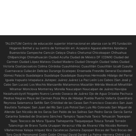
TALENTUM Centro de educación superior internacional en alianza con la IPS fundación
Hogares Bethel y su centro de formación en:
Acapulco Aguascalientes Apodaca
Buenavista Campeche Cancún Celaya Chalco Chetumal Chicoloapan Chihuahua
Chilpancingo Chimalhuacán Ciudad Acuña Ciudad de México DF (CDMX) Ciudad del
Carmen Ciudad López Mateos Ciudad Madero Ciudad Obregón Ciudad Valles Ciudad
Victoria Coatzacoalcos Colima Córdoba Cuauhtémoc Cuautitlán Cuautitlán Izcalli Cuautla
Cuernavaca Culiacán Delicias Durango Ecatepec Ensenada Fresnillo General Escobedo
Gómez Palacio Guadalajara Guadalupe Guadalupe Guaymas Hermosillo Hidalgo del Parral
Iguala Irapuato Ixtapaluca Jiutepec Juárez Juárez La Paz León Los Cabos (San José y
Cabo San Lucas) Los Mochis Manzanillo Matamoros Mazatlán Mérida Mexicali Minatitlán
Miramar Monclova Monterrey Morelia Naucalpan Naucalpan de Juárez Navojoa
Nezahualcóyotl Nogales Nuevo Laredo Oaxaca de Juárez Ojo de Agua Orizaba Pachuca
Piedras Negras Playa del Carmen Poza Rica de Hidalgo Puebla Puerto Vallarta Querétaro
Reynosa Salamanca Saltillo San Cristóbal de las Casas San Francisco Coacalco San Juan
Bautista Tuxtepec San Juan del Río San Luis Potosí San Luis Río Colorado San Miguel de
Allende San Nicolás de los Garza San Pablo de las Salinas San Pedro Garza García Santa
Catarina Soledad de Graciano Sánchez Tampico Tapachula Taxco Tehuacán Tepexpan
Tepic Texcoco de Mora Tijuana Tlalnepantla Tlaquepaque Toluca Tonalá Torreón
Tulancingo de Bravo Tuxtla Uruapan Veracruz Villa de Álvarez Villa Nicolás Romero
Villahermosa Xalapa nriquez Xico Zacatecas Zamora Zapopan Bocas del Toro Bocas del
Toro Coclé Penonomé Colón Colón Chiriquí David Darién La Palma-Herrera Chitré Los