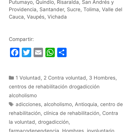
Putumayo, Quindío, Risaralda, San Andrés y
Providencia, Santander, Sucre, Tolima, Valle del
Cauca, Vaupés, Vichada
Compartir:
F
T
E
W
C
a
w
m
h
o
c
itt
ai
at
m
Categorías
1 Voluntad
e
er
,
l
2 Contra voluntad
s
p
,
3 Hombres
,
centros de rehabilitación drogadicción
b
A
ar
alcoholismo
o
p
tir
Etiquetas
adicciones
,
alcoholismo
,
Antioquia
,
centro de
o
p
rehabilitación
,
clínica de rehabilitación
,
Contra
k
la voluntad
,
drogadicción
,
farmacodependencia
,
Hombres
,
involuntario
,