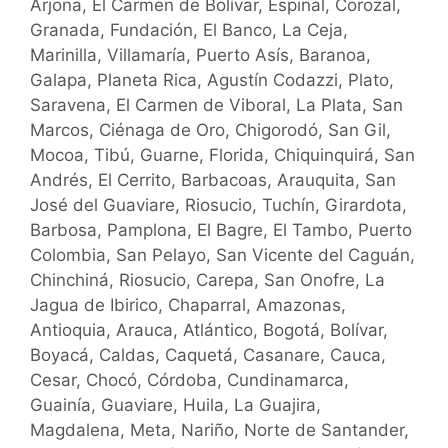
Arjona, El Carmen de Bolívar, Espinal, Corozal,
Granada, Fundación, El Banco, La Ceja,
Marinilla, Villamaría, Puerto Asís, Baranoa,
Galapa, Planeta Rica, Agustín Codazzi, Plato,
Saravena, El Carmen de Viboral, La Plata, San
Marcos, Ciénaga de Oro, Chigorodó, San Gil,
Mocoa, Tibú, Guarne, Florida, Chiquinquirá, San
Andrés, El Cerrito, Barbacoas, Arauquita, San
José del Guaviare, Riosucio, Tuchín, Girardota,
Barbosa, Pamplona, El Bagre, El Tambo, Puerto
Colombia, San Pelayo, San Vicente del Caguán,
Chinchiná, Riosucio, Carepa, San Onofre, La
Jagua de Ibirico, Chaparral, Amazonas,
Antioquia, Arauca, Atlántico, Bogotá, Bolívar,
Boyacá, Caldas, Caquetá, Casanare, Cauca,
Cesar, Chocó, Córdoba, Cundinamarca,
Guainía, Guaviare, Huila, La Guajira,
Magdalena, Meta, Nariño, Norte de Santander,