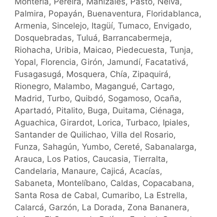
Montería, Pereira, Manizales, Pasto, Neiva,
Palmira, Popayán, Buenaventura, Floridablanca,
Armenia, Sincelejo, Itagüí, Tumaco, Envigado,
Dosquebradas, Tuluá, Barrancabermeja,
Riohacha, Uribia, Maicao, Piedecuesta, Tunja,
Yopal, Florencia, Girón, Jamundí, Facatativá,
Fusagasugá, Mosquera, Chía, Zipaquirá,
Rionegro, Malambo, Magangué, Cartago,
Madrid, Turbo, Quibdó, Sogamoso, Ocaña,
Apartadó, Pitalito, Buga, Duitama, Ciénaga,
Aguachica, Girardot, Lorica, Turbaco, Ipiales,
Santander de Quilichao, Villa del Rosario,
Funza, Sahagún, Yumbo, Cereté, Sabanalarga,
Arauca, Los Patios, Caucasia, Tierralta,
Candelaria, Manaure, Cajicá, Acacías,
Sabaneta, Montelíbano, Caldas, Copacabana,
Santa Rosa de Cabal, Cumaribo, La Estrella,
Calarcá, Garzón, La Dorada, Zona Bananera,