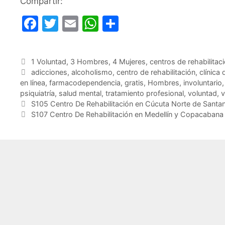
Compartir:
F
T
E
W
C
a
w
m
h
o
c
itt
ai
at
m
Categorías
1 Voluntad
,
3 Hombres
,
4 Mujeres
,
centros de rehabilita
e
er
l
s
p
Etiquetas
adicciones
,
alcoholismo
,
centro de rehabilitación
,
clínica 
b
A
ar
en línea
,
farmacodependencia
,
gratis
,
Hombres
,
involuntario
psiquiatría
,
salud mental
,
tratamiento profesional
,
voluntad
,
v
o
p
tir
S105 Centro De Rehabilitación en Cúcuta Norte de Santa
o
p
S107 Centro De Rehabilitación en Medellín y Copacabana
k