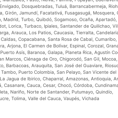
, Envigado, Dosquebradas, Tuluá, Barrancabermeja, Rio
cia, Girón, Jamundí, Facatativá, Fusagasugá, Mosquera, 
o, Madrid, Turbo, Quibdó, Sogamoso, Ocaña, Apartadó,
ot, Lorica, Turbaco, Ipiales, Santander de Quilichao, Vil
ga, Arauca, Los Patios, Caucasia, Tierralta, Candelari
, Caldas, Copacabana, Santa Rosa de Cabal, Cumaribo,
a, Arjona, El Carmen de Bolívar, Espinal, Corozal, Gran
, Puerto Asís, Baranoa, Galapa, Planeta Rica, Agustín Co
San Marcos, Ciénaga de Oro, Chigorodó, San Gil, Mocoa,
ito, Barbacoas, Arauquita, San José del Guaviare, Riosuc
El Tambo, Puerto Colombia, San Pelayo, San Vicente del
La Jagua de Ibirico, Chaparral, Amazonas, Antioquia, A
etá, Casanare, Cauca, Cesar, Chocó, Córdoba, Cundinam
Meta, Nariño, Norte de Santander, Putumayo, Quindío,
ucre, Tolima, Valle del Cauca, Vaupés, Vichada