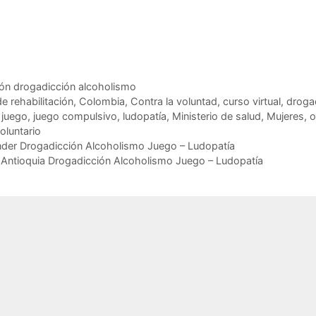
ción drogadicción alcoholismo
de rehabilitación
,
Colombia
,
Contra la voluntad
,
curso virtual
,
droga
,
juego
,
juego compulsivo
,
ludopatía
,
Ministerio de salud
,
Mujeres
,
o
oluntario
nder Drogadicción Alcoholismo Juego – Ludopatía
 Antioquia Drogadicción Alcoholismo Juego – Ludopatía