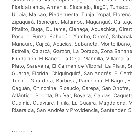
Floridablanca, Armenia, Sincelejo, Itagüí, Tumaco
Uribia, Maicao, Piedecuesta, Tunja, Yopal, Floren
Zipaquirá, Rionegro, Malambo, Magangué, Cartag
Pitalito, Buga, Duitama, Ciénaga, Aguachica, Girard
Rosario, Funza, Sahagún, Yumbo, Cereté, Sabanalar
Manaure, Cajicá, Acacías, Sabaneta, Montelíbano
Estrella, Calarcá, Garzón, La Dorada, Zona Bananer
Fundación, El Banco, La Ceja, Marinilla, Villamaría
Plato, Saravena, El Carmen de Viboral, La Plata, 
Guarne, Florida, Chiquinquirá, San Andrés, El Cerr
Tuchín, Girardota, Barbosa, Pamplona, El Bagre, 
Caguán, Chinchiná, Riosucio, Carepa, San Onofre, 
Atlántico, Bogotá, Bolívar, Boyacá, Caldas, Caqu
Guainía, Guaviare, Huila, La Guajira, Magdalena, 
Risaralda, San Andrés y Providencia, Santander, S