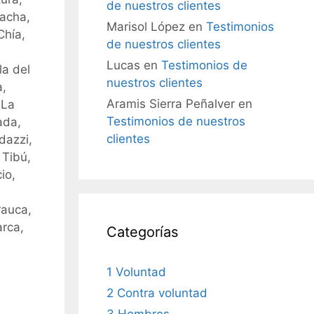
de nuestros clientes
hacha,
Marisol López
en
Testimonios
Chía,
de nuestros clientes
Lucas
en
Testimonios de
la del
nuestros clientes
a,
Aramis Sierra Peñalver
en
 La
Testimonios de nuestros
ada,
clientes
dazzi,
 Tibú,
io,
rauca,
arca,
Categorías
1 Voluntad
2 Contra voluntad
3 Hombres