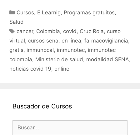
a
w
m
h
o
c
itt
ai
at
m
Categorías
Cursos
,
E Learnig
,
Programas gratuitos
,
e
er
l
s
p
Salud
b
A
ar
Etiquetas
cancer
,
Colombia
,
covid
,
Cruz Roja
,
curso
o
p
tir
virtual
,
cursos sena
,
en línea
,
farmacovigilancia
,
o
p
gratis
,
immunocal
,
immunotec
,
immunotec
k
colombia
,
Ministerio de salud
,
modalidad SENA
,
noticias covid 19
,
online
Buscador de Cursos
Buscar: