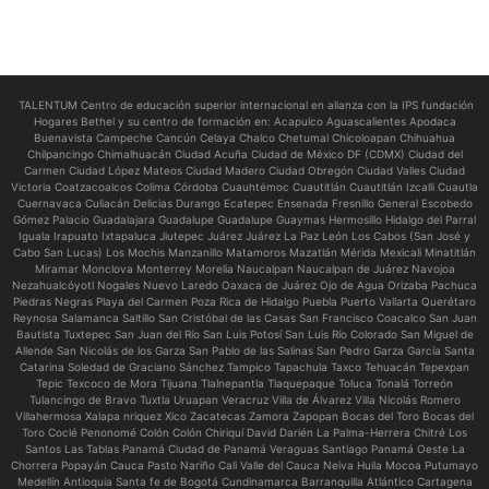
TALENTUM Centro de educación superior internacional en alianza con la IPS fundación
Hogares Bethel y su centro de formación en:
Acapulco Aguascalientes Apodaca
Buenavista Campeche Cancún Celaya Chalco Chetumal Chicoloapan Chihuahua
Chilpancingo Chimalhuacán Ciudad Acuña Ciudad de México DF (CDMX) Ciudad del
Carmen Ciudad López Mateos Ciudad Madero Ciudad Obregón Ciudad Valles Ciudad
Victoria Coatzacoalcos Colima Córdoba Cuauhtémoc Cuautitlán Cuautitlán Izcalli Cuautla
Cuernavaca Culiacán Delicias Durango Ecatepec Ensenada Fresnillo General Escobedo
Gómez Palacio Guadalajara Guadalupe Guadalupe Guaymas Hermosillo Hidalgo del Parral
Iguala Irapuato Ixtapaluca Jiutepec Juárez Juárez La Paz León Los Cabos (San José y
Cabo San Lucas) Los Mochis Manzanillo Matamoros Mazatlán Mérida Mexicali Minatitlán
Miramar Monclova Monterrey Morelia Naucalpan Naucalpan de Juárez Navojoa
Nezahualcóyotl Nogales Nuevo Laredo Oaxaca de Juárez Ojo de Agua Orizaba Pachuca
Piedras Negras Playa del Carmen Poza Rica de Hidalgo Puebla Puerto Vallarta Querétaro
Reynosa Salamanca Saltillo San Cristóbal de las Casas San Francisco Coacalco San Juan
Bautista Tuxtepec San Juan del Río San Luis Potosí San Luis Río Colorado San Miguel de
Allende San Nicolás de los Garza San Pablo de las Salinas San Pedro Garza García Santa
Catarina Soledad de Graciano Sánchez Tampico Tapachula Taxco Tehuacán Tepexpan
Tepic Texcoco de Mora Tijuana Tlalnepantla Tlaquepaque Toluca Tonalá Torreón
Tulancingo de Bravo Tuxtla Uruapan Veracruz Villa de Álvarez Villa Nicolás Romero
Villahermosa Xalapa nriquez Xico Zacatecas Zamora Zapopan Bocas del Toro Bocas del
Toro Coclé Penonomé Colón Colón Chiriquí David Darién La Palma-Herrera Chitré Los
Santos Las Tablas Panamá Ciudad de Panamá Veraguas Santiago Panamá Oeste La
Chorrera Popayán Cauca Pasto Nariño Cali Valle del Cauca Neiva Huila Mocoa Putumayo
Medellín Antioquia Santa fe de Bogotá Cundinamarca Barranquilla Atlántico Cartagena