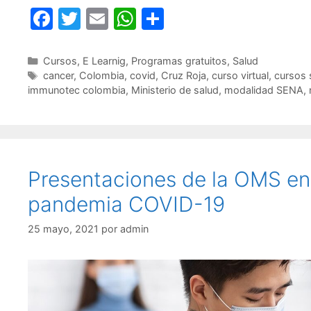
F
T
E
W
C
a
w
m
h
o
c
itt
ai
at
m
Categorías
Cursos
,
E Learnig
,
Programas gratuitos
,
Salud
Etiquetas
cancer
,
Colombia
,
covid
,
Cruz Roja
,
curso virtual
,
cursos 
e
er
l
s
p
immunotec colombia
,
Ministerio de salud
,
modalidad SENA
,
b
A
ar
o
p
tir
o
p
k
Presentaciones de la OMS en
pandemia COVID-19
25 mayo, 2021
por
admin