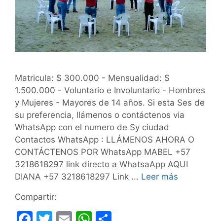
Matricula: $ 300.000 - Mensualidad: $
1.500.000 - Voluntario e Involuntario - Hombres
y Mujeres - Mayores de 14 años. Si esta Ses de
su preferencia, llámenos o contáctenos via
WhatsApp con el numero de Sy ciudad
Contactos WhatsApp : LLÁMENOS AHORA O
CONTÁCTENOS POR WhatsApp MABEL +57
3218618297 link directo a WhatsaApp AQUI
DIANA +57 3218618297 Link ...
Leer más
Compartir:
F
T
E
W
C