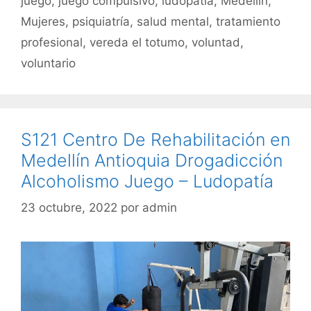
juego
,
juego compulsivo
,
ludopatía
,
Medellín
,
Mujeres
,
psiquiatría
,
salud mental
,
tratamiento
profesional
,
vereda el totumo
,
voluntad
,
voluntario
S121 Centro De Rehabilitación en
Medellín Antioquia Drogadicción
Alcoholismo Juego – Ludopatía
23 octubre, 2022
por
admin