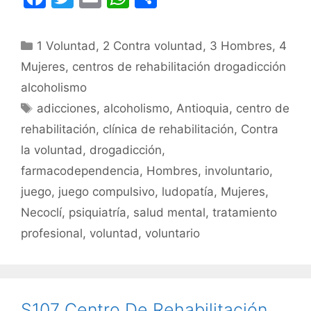
a
w
m
h
o
c
itt
ai
at
m
Categorías
1 Voluntad
,
2 Contra voluntad
,
3 Hombres
,
4
e
er
l
s
p
Mujeres
,
centros de rehabilitación drogadicción
b
A
ar
alcoholismo
o
p
tir
Etiquetas
adicciones
,
alcoholismo
,
Antioquia
,
centro de
o
p
rehabilitación
,
clínica de rehabilitación
,
Contra
k
la voluntad
,
drogadicción
,
farmacodependencia
,
Hombres
,
involuntario
,
juego
,
juego compulsivo
,
ludopatía
,
Mujeres
,
Necoclí
,
psiquiatría
,
salud mental
,
tratamiento
profesional
,
voluntad
,
voluntario
S107 Centro De Rehabilitación