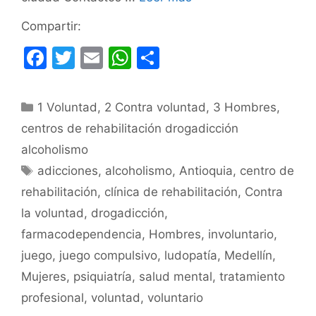
Compartir:
F
T
E
W
C
a
w
m
h
o
c
itt
ai
at
m
Categorías
1 Voluntad
,
2 Contra voluntad
,
3 Hombres
,
e
er
l
s
p
centros de rehabilitación drogadicción
b
A
ar
alcoholismo
o
p
tir
Etiquetas
adicciones
,
alcoholismo
,
Antioquia
,
centro de
o
p
rehabilitación
,
clínica de rehabilitación
,
Contra
k
la voluntad
,
drogadicción
,
farmacodependencia
,
Hombres
,
involuntario
,
juego
,
juego compulsivo
,
ludopatía
,
Medellín
,
Mujeres
,
psiquiatría
,
salud mental
,
tratamiento
profesional
,
voluntad
,
voluntario