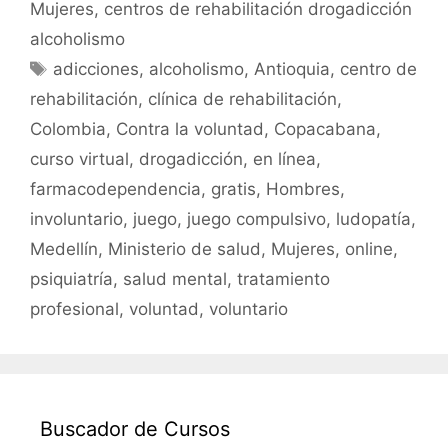
e
er
l
s
p
Mujeres
,
centros de rehabilitación drogadicción
b
A
ar
alcoholismo
o
p
tir
Etiquetas
adicciones
,
alcoholismo
,
Antioquia
,
centro de
o
p
rehabilitación
,
clínica de rehabilitación
,
k
Colombia
,
Contra la voluntad
,
Copacabana
,
curso virtual
,
drogadicción
,
en línea
,
farmacodependencia
,
gratis
,
Hombres
,
involuntario
,
juego
,
juego compulsivo
,
ludopatía
,
Medellín
,
Ministerio de salud
,
Mujeres
,
online
,
psiquiatría
,
salud mental
,
tratamiento
profesional
,
voluntad
,
voluntario
Buscador de Cursos