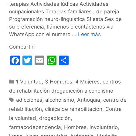
terapias Actividades lúdicas Actividades
ocupacionales Terapias familiares , de pareja
Programación neuro-linguística Si esta Ses de
su preferencia, llámenos o contáctenos via
WhatsApp con el numero ...
Leer más
Compartir:
F
T
E
W
C
a
w
m
h
o
c
itt
ai
at
m
Categorías
1 Voluntad
,
3 Hombres
,
4 Mujeres
,
centros
e
er
l
s
p
de rehabilitación drogadicción alcoholismo
b
A
ar
Etiquetas
adicciones
,
alcoholismo
,
Antioquia
,
centro de
o
p
tir
rehabilitación
,
clínica de rehabilitación
,
Contra
o
p
la voluntad
,
drogadicción
,
k
farmacodependencia
,
Hombres
,
involuntario
,