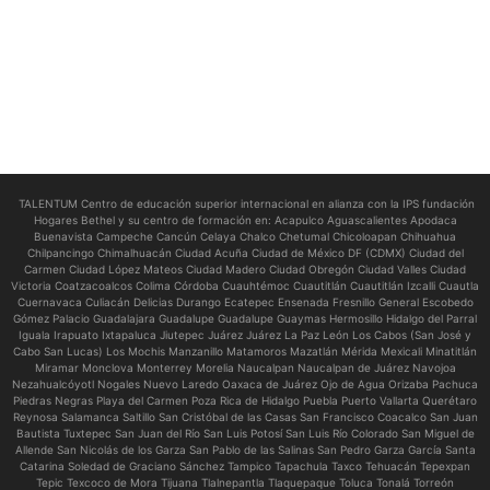
TALENTUM Centro de educación superior internacional en alianza con la IPS fundación
Hogares Bethel y su centro de formación en:
Acapulco Aguascalientes Apodaca
Buenavista Campeche Cancún Celaya Chalco Chetumal Chicoloapan Chihuahua
Chilpancingo Chimalhuacán Ciudad Acuña Ciudad de México DF (CDMX) Ciudad del
Carmen Ciudad López Mateos Ciudad Madero Ciudad Obregón Ciudad Valles Ciudad
Victoria Coatzacoalcos Colima Córdoba Cuauhtémoc Cuautitlán Cuautitlán Izcalli Cuautla
Cuernavaca Culiacán Delicias Durango Ecatepec Ensenada Fresnillo General Escobedo
Gómez Palacio Guadalajara Guadalupe Guadalupe Guaymas Hermosillo Hidalgo del Parral
Iguala Irapuato Ixtapaluca Jiutepec Juárez Juárez La Paz León Los Cabos (San José y
Cabo San Lucas) Los Mochis Manzanillo Matamoros Mazatlán Mérida Mexicali Minatitlán
Miramar Monclova Monterrey Morelia Naucalpan Naucalpan de Juárez Navojoa
Nezahualcóyotl Nogales Nuevo Laredo Oaxaca de Juárez Ojo de Agua Orizaba Pachuca
Piedras Negras Playa del Carmen Poza Rica de Hidalgo Puebla Puerto Vallarta Querétaro
Reynosa Salamanca Saltillo San Cristóbal de las Casas San Francisco Coacalco San Juan
Bautista Tuxtepec San Juan del Río San Luis Potosí San Luis Río Colorado San Miguel de
Allende San Nicolás de los Garza San Pablo de las Salinas San Pedro Garza García Santa
Catarina Soledad de Graciano Sánchez Tampico Tapachula Taxco Tehuacán Tepexpan
Tepic Texcoco de Mora Tijuana Tlalnepantla Tlaquepaque Toluca Tonalá Torreón