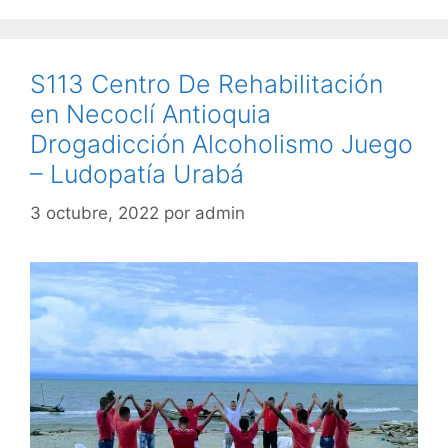
S113 Centro De Rehabilitación
en Necoclí Antioquia
Drogadicción Alcoholismo Juego
– Ludopatía Urabá
3 octubre, 2022
por
admin