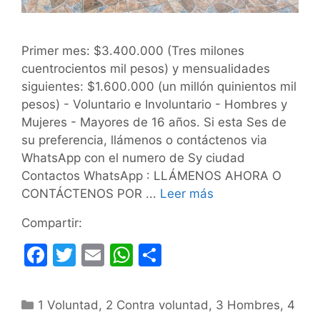
Primer mes: $3.400.000 (Tres milones
cuentrocientos mil pesos) y mensualidades
siguientes: $1.600.000 (un millón quinientos mil
pesos) - Voluntario e Involuntario - Hombres y
Mujeres - Mayores de 16 años. Si esta Ses de
su preferencia, llámenos o contáctenos via
WhatsApp con el numero de Sy ciudad
Contactos WhatsApp : LLÁMENOS AHORA O
CONTÁCTENOS POR ...
Leer más
Compartir:
F
T
E
W
C
a
w
m
h
o
c
itt
ai
at
m
Categorías
1 Voluntad
,
2 Contra voluntad
,
3 Hombres
,
4