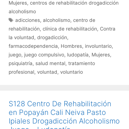
e
er
l
s
p
Mujeres
,
centros de rehabilitación drogadicción
b
A
ar
alcoholismo
o
p
tir
Etiquetas
adicciones
,
alcoholismo
,
centro de
o
p
rehabilitación
,
clínica de rehabilitación
,
Contra
k
la voluntad
,
drogadicción
,
farmacodependencia
,
Hombres
,
involuntario
,
juego
,
juego compulsivo
,
ludopatía
,
Mujeres
,
psiquiatría
,
salud mental
,
tratamiento
profesional
,
voluntad
,
voluntario
S128 Centro De Rehabilitación
en Popayán Cali Neiva Pasto
Ipiales Drogadicción Alcoholismo