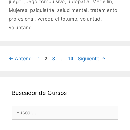
juego
,
juego compulsivo
,
ludopatía
,
Medellín
,
Mujeres
,
psiquiatría
,
salud mental
,
tratamiento
profesional
,
vereda el totumo
,
voluntad
,
voluntario
Página
Página
Página
Página
←
Anterior
1
2
3
…
14
Siguiente
→
Buscador de Cursos
Buscar: