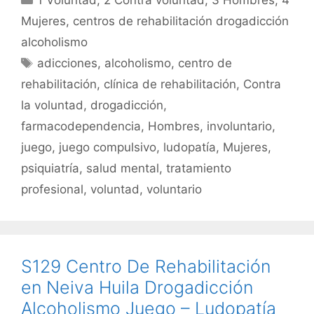
e
er
l
s
p
Mujeres
,
centros de rehabilitación drogadicción
b
A
ar
alcoholismo
o
p
tir
Etiquetas
adicciones
,
alcoholismo
,
centro de
o
p
rehabilitación
,
clínica de rehabilitación
,
Contra
k
la voluntad
,
drogadicción
,
farmacodependencia
,
Hombres
,
involuntario
,
juego
,
juego compulsivo
,
ludopatía
,
Mujeres
,
psiquiatría
,
salud mental
,
tratamiento
profesional
,
voluntad
,
voluntario
S129 Centro De Rehabilitación
en Neiva Huila Drogadicción
Alcoholismo Juego – Ludopatía