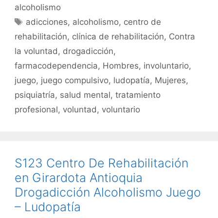
b
A
ar
alcoholismo
o
p
tir
Etiquetas
adicciones
,
alcoholismo
,
centro de
o
p
rehabilitación
,
clínica de rehabilitación
,
Contra
k
la voluntad
,
drogadicción
,
farmacodependencia
,
Hombres
,
involuntario
,
juego
,
juego compulsivo
,
ludopatía
,
Mujeres
,
psiquiatría
,
salud mental
,
tratamiento
profesional
,
voluntad
,
voluntario
S123 Centro De Rehabilitación
en Girardota Antioquia
Drogadicción Alcoholismo Juego
– Ludopatía