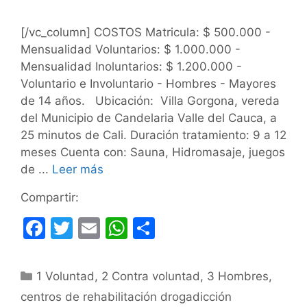
[/vc_column] COSTOS Matricula: $ 500.000 -
Mensualidad Voluntarios: $ 1.000.000 -
Mensualidad Inoluntarios: $ 1.200.000 -
Voluntario e Involuntario - Hombres - Mayores
de 14 años. Ubicación: Villa Gorgona, vereda
del Municipio de Candelaria Valle del Cauca, a
25 minutos de Cali. Duración tratamiento: 9 a 12
meses Cuenta con: Sauna, Hidromasaje, juegos
de ...
Leer más
Compartir:
F
T
E
W
C
a
w
m
h
o
c
itt
ai
at
m
Categorías
1 Voluntad
,
2 Contra voluntad
,
3 Hombres
,
e
er
l
s
p
centros de rehabilitación drogadicción