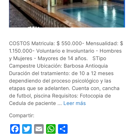
COSTOS Matricula: $ 550.000- Mensualidad: $
1.150.000- Voluntario e Involuntario - Hombres
y Mujeres - Mayores de 14 años. STipo
Campestre Ubicación: Barbosa Antioquia
Duración del tratamiento: de 10 a 12 meses
dependiendo del proceso psicológico y las
etapas que se adelanten. Cuenta con, cancha
de futbol, piscina Requisitos: Fotocopia de
Cedula de paciente ...
Leer más
Compartir:
F
T
E
W
C