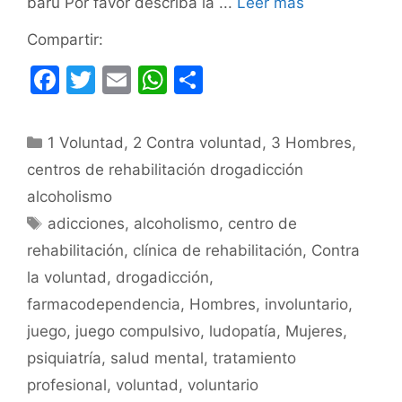
barú Por favor describa la ...
Leer más
Compartir:
F
T
E
W
C
a
w
m
h
o
c
itt
ai
at
m
Categorías
1 Voluntad
,
2 Contra voluntad
,
3 Hombres
,
e
er
l
s
p
centros de rehabilitación drogadicción
b
A
ar
alcoholismo
o
p
tir
Etiquetas
adicciones
,
alcoholismo
,
centro de
o
p
rehabilitación
,
clínica de rehabilitación
,
Contra
k
la voluntad
,
drogadicción
,
farmacodependencia
,
Hombres
,
involuntario
,
juego
,
juego compulsivo
,
ludopatía
,
Mujeres
,
psiquiatría
,
salud mental
,
tratamiento
profesional
,
voluntad
,
voluntario