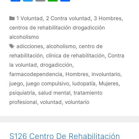
a
w
m
h
o
c
itt
ai
at
m
Categorías
1 Voluntad
,
2 Contra voluntad
,
3 Hombres
,
e
er
l
s
p
centros de rehabilitación drogadicción
b
A
ar
alcoholismo
o
p
tir
Etiquetas
adicciones
,
alcoholismo
,
centro de
o
p
rehabilitación
,
clínica de rehabilitación
,
Contra
k
la voluntad
,
drogadicción
,
farmacodependencia
,
Hombres
,
involuntario
,
juego
,
juego compulsivo
,
ludopatía
,
Mujeres
,
psiquiatría
,
salud mental
,
tratamiento
profesional
,
voluntad
,
voluntario
S126 Centro De Rehabilitación