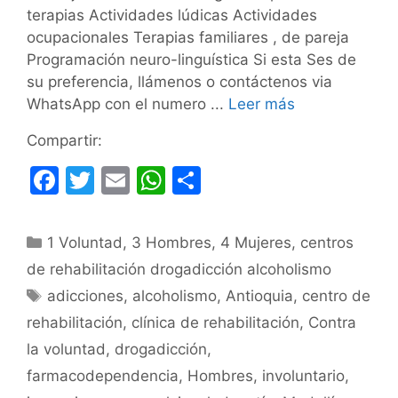
terapias Actividades lúdicas Actividades
ocupacionales Terapias familiares , de pareja
Programación neuro-linguística Si esta Ses de
su preferencia, llámenos o contáctenos via
WhatsApp con el numero ...
Leer más
Compartir:
F
T
E
W
C
a
w
m
h
o
c
itt
ai
at
m
Categorías
1 Voluntad
,
3 Hombres
,
4 Mujeres
,
centros
e
er
l
s
p
de rehabilitación drogadicción alcoholismo
b
A
ar
Etiquetas
adicciones
,
alcoholismo
,
Antioquia
,
centro de
o
p
tir
rehabilitación
,
clínica de rehabilitación
,
Contra
o
p
la voluntad
,
drogadicción
,
k
farmacodependencia
,
Hombres
,
involuntario
,