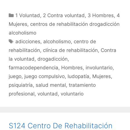
a
w
m
h
o
c
itt
ai
at
m
Categorías
1 Voluntad
,
2 Contra voluntad
,
3 Hombres
,
4
e
er
l
s
p
Mujeres
,
centros de rehabilitación drogadicción
b
A
ar
alcoholismo
o
p
tir
Etiquetas
adicciones
,
alcoholismo
,
centro de
o
p
rehabilitación
,
clínica de rehabilitación
,
Contra
k
la voluntad
,
drogadicción
,
farmacodependencia
,
Hombres
,
involuntario
,
juego
,
juego compulsivo
,
ludopatía
,
Mujeres
,
psiquiatría
,
salud mental
,
tratamiento
profesional
,
voluntad
,
voluntario
S124 Centro De Rehabilitación