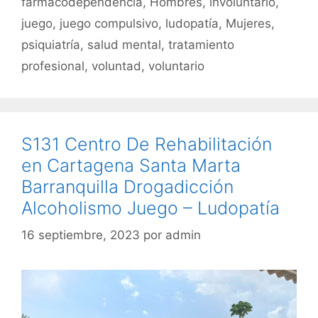
k
farmacodependencia
,
Hombres
,
involuntario
,
juego
,
juego compulsivo
,
ludopatía
,
Mujeres
,
psiquiatría
,
salud mental
,
tratamiento
profesional
,
voluntad
,
voluntario
S131 Centro De Rehabilitación
en Cartagena Santa Marta
Barranquilla Drogadicción
Alcoholismo Juego – Ludopatía
16 septiembre, 2023
por
admin