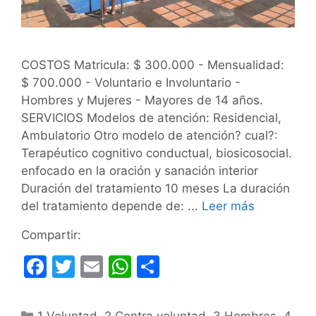
COSTOS Matricula: $ 300.000 - Mensualidad:
$ 700.000 - Voluntario e Involuntario -
Hombres y Mujeres - Mayores de 14 años.
SERVICIOS Modelos de atención: Residencial,
Ambulatorio Otro modelo de atención? cual?:
Terapéutico cognitivo conductual, biosicosocial.
enfocado en la oración y sanación interior
Duración del tratamiento 10 meses La duración
del tratamiento depende de: ...
Leer más
Compartir:
F
T
E
W
C
a
w
m
h
o
c
itt
ai
at
m
Categorías
1 Voluntad
,
2 Contra voluntad
,
3 Hombres
,
4