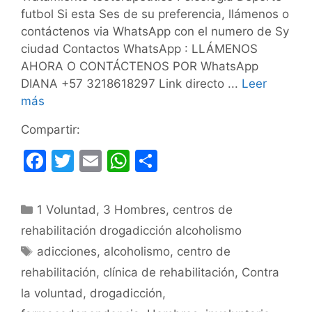
futbol Si esta Ses de su preferencia, llámenos o
contáctenos via WhatsApp con el numero de Sy
ciudad Contactos WhatsApp : LLÁMENOS
AHORA O CONTÁCTENOS POR WhatsApp
DIANA +57 3218618297 Link directo ...
Leer
más
Compartir:
F
T
E
W
C
a
w
m
h
o
c
itt
ai
at
m
Categorías
1 Voluntad
,
3 Hombres
,
centros de
e
er
l
s
p
rehabilitación drogadicción alcoholismo
b
A
ar
Etiquetas
adicciones
,
alcoholismo
,
centro de
o
p
tir
rehabilitación
,
clínica de rehabilitación
,
Contra
o
p
la voluntad
,
drogadicción
,