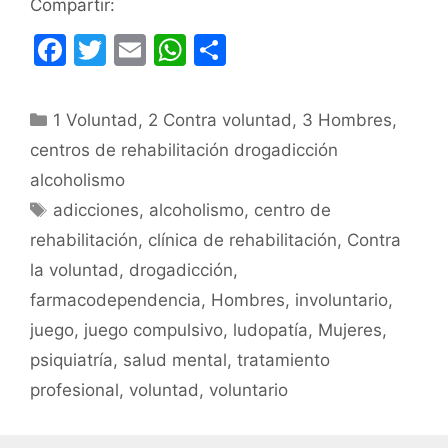
Compartir:
F
T
E
W
C
a
w
m
h
o
c
itt
ai
at
m
Categorías
1 Voluntad
,
2 Contra voluntad
,
3 Hombres
,
e
er
l
s
p
centros de rehabilitación drogadicción
b
A
ar
alcoholismo
o
p
tir
Etiquetas
adicciones
,
alcoholismo
,
centro de
o
p
rehabilitación
,
clínica de rehabilitación
,
Contra
k
la voluntad
,
drogadicción
,
farmacodependencia
,
Hombres
,
involuntario
,
juego
,
juego compulsivo
,
ludopatía
,
Mujeres
,
psiquiatría
,
salud mental
,
tratamiento
profesional
,
voluntad
,
voluntario