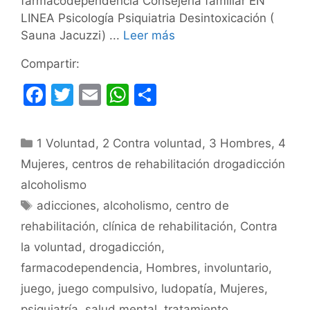
farmacodependencia Consejería familiar EN
LINEA Psicología Psiquiatria Desintoxicación (
Sauna Jacuzzi) ...
Leer más
Compartir:
F
T
E
W
C
a
w
m
h
o
c
itt
ai
at
m
Categorías
1 Voluntad
,
2 Contra voluntad
,
3 Hombres
,
4
e
er
l
s
p
Mujeres
,
centros de rehabilitación drogadicción
b
A
ar
alcoholismo
o
p
tir
Etiquetas
adicciones
,
alcoholismo
,
centro de
o
p
rehabilitación
,
clínica de rehabilitación
,
Contra
k
la voluntad
,
drogadicción
,
farmacodependencia
,
Hombres
,
involuntario
,
juego
,
juego compulsivo
,
ludopatía
,
Mujeres
,
psiquiatría
,
salud mental
,
tratamiento