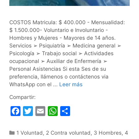
COSTOS Matricula: $ 400.000 - Mensualidad:
$ 1.500.000- Voluntario e Involuntario -
Hombres y Mujeres - Mayores de 14 años.
Servicios ➢ Psiquiatría ➢ Medicina general ➢
Psicología ➢ Trabajo social ➢ Actividades
ocupacional ➢ Auxiliar de Enfermería ➢
Personal Asistencias Si esta Ses de su
preferencia, llámenos o contáctenos via
WhatsApp con el ...
Leer más
Compartir:
F
T
E
W
C
a
w
m
h
o
c
itt
ai
at
m
Categorías
1 Voluntad
,
2 Contra voluntad
,
3 Hombres
,
4