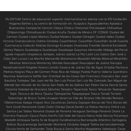
TALENTUM Centro de educación superior internacional en alianza con la IPS fundación
Hogares Bethel y su centro de formación en:
Acapulco Aguascalientes Apodaca
Buenavista Campeche Cancún Celaya Chalco Chetumal Chicoloapan Chihuahua
Chilpancingo Chimalhuacán Ciudad Acuña Ciudad de México DF (CDMX) Ciudad del
Carmen Ciudad López Mateos Ciudad Madero Ciudad Obregón Ciudad Valles Ciudad
Victoria Coatzacoalcos Colima Córdoba Cuauhtémoc Cuautitlán Cuautitlán Izcalli Cuautla
Cuernavaca Culiacán Delicias Durango Ecatepec Ensenada Fresnillo General Escobedo
Gómez Palacio Guadalajara Guadalupe Guadalupe Guaymas Hermosillo Hidalgo del Parral
Iguala Irapuato Ixtapaluca Jiutepec Juárez Juárez La Paz León Los Cabos (San José y
Cabo San Lucas) Los Mochis Manzanillo Matamoros Mazatlán Mérida Mexicali Minatitlán
Miramar Monclova Monterrey Morelia Naucalpan Naucalpan de Juárez Navojoa
Nezahualcóyotl Nogales Nuevo Laredo Oaxaca de Juárez Ojo de Agua Orizaba Pachuca
Piedras Negras Playa del Carmen Poza Rica de Hidalgo Puebla Puerto Vallarta Querétaro
Reynosa Salamanca Saltillo San Cristóbal de las Casas San Francisco Coacalco San Juan
Bautista Tuxtepec San Juan del Río San Luis Potosí San Luis Río Colorado San Miguel de
Allende San Nicolás de los Garza San Pablo de las Salinas San Pedro Garza García Santa
Catarina Soledad de Graciano Sánchez Tampico Tapachula Taxco Tehuacán Tepexpan
Tepic Texcoco de Mora Tijuana Tlalnepantla Tlaquepaque Toluca Tonalá Torreón
Tulancingo de Bravo Tuxtla Uruapan Veracruz Villa de Álvarez Villa Nicolás Romero
Villahermosa Xalapa nriquez Xico Zacatecas Zamora Zapopan Bocas del Toro Bocas del
Toro Coclé Penonomé Colón Colón Chiriquí David Darién La Palma-Herrera Chitré Los
Santos Las Tablas Panamá Ciudad de Panamá Veraguas Santiago Panamá Oeste La
Chorrera Popayán Cauca Pasto Nariño Cali Valle del Cauca Neiva Huila Mocoa Putumayo
Medellín Antioquia Santa fe de Bogotá Cundinamarca Barranquilla Atlántico Cartagena
Bolívar Bucaramanga Santander Montería Córdoba Ibagué Tolima barrancabermeja
Cúcuta Norte de Santander Tunja Boyacá Santa Martha Magdalena Valledupar Cesar