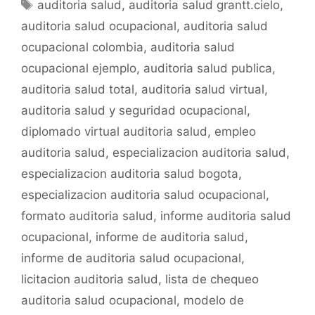
e
er
l
s
p
Etiquetas
auditoria salud
,
auditoria salud grantt.cielo
,
b
A
ar
auditoria salud ocupacional
,
auditoria salud
o
p
tir
ocupacional colombia
,
auditoria salud
o
p
ocupacional ejemplo
,
auditoria salud publica
,
k
auditoria salud total
,
auditoria salud virtual
,
auditoria salud y seguridad ocupacional
,
diplomado virtual auditoria salud
,
empleo
auditoria salud
,
especializacion auditoria salud
,
especializacion auditoria salud bogota
,
especializacion auditoria salud ocupacional
,
formato auditoria salud
,
informe auditoria salud
ocupacional
,
informe de auditoria salud
,
informe de auditoria salud ocupacional
,
licitacion auditoria salud
,
lista de chequeo
auditoria salud ocupacional
,
modelo de