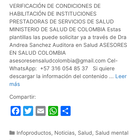
VERIFICACIÓN DE CONDICIONES DE
HABILITACIÓN DE INSTITUCIONES
PRESTADORAS DE SERVICIOS DE SALUD
MINISTERIO DE SALUD DE COLOMBIA Estas
plantillas las puede solicitar ya a través de Dra
Andrea Sanchez Auditora en Salud ASESORES
EN SALUD COLOMBIA
asesoresensaludcolombia@gmail.com Cel-
WhatsApp: +57 316 054 85 37 Si quiere
descargar la información del contenido ...
Leer
más
Compartir:
F
T
E
W
C
a
w
m
h
o
c
itt
ai
at
m
Categorías
Infoproductos
,
Noticias
,
Salud
,
Salud mental