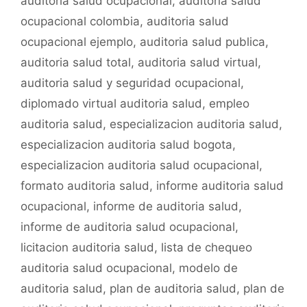
auditoria salud ocupacional
,
auditoria salud
o
p
tir
ocupacional colombia
,
auditoria salud
o
p
ocupacional ejemplo
,
auditoria salud publica
,
k
auditoria salud total
,
auditoria salud virtual
,
auditoria salud y seguridad ocupacional
,
diplomado virtual auditoria salud
,
empleo
auditoria salud
,
especializacion auditoria salud
,
especializacion auditoria salud bogota
,
especializacion auditoria salud ocupacional
,
formato auditoria salud
,
informe auditoria salud
ocupacional
,
informe de auditoria salud
,
informe de auditoria salud ocupacional
,
licitacion auditoria salud
,
lista de chequeo
auditoria salud ocupacional
,
modelo de
auditoria salud
,
plan de auditoria salud
,
plan de