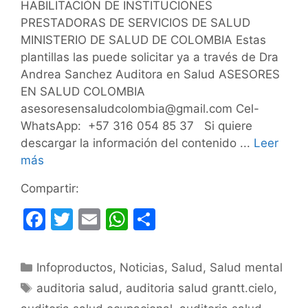
HABILITACIÓN DE INSTITUCIONES
PRESTADORAS DE SERVICIOS DE SALUD
MINISTERIO DE SALUD DE COLOMBIA Estas
plantillas las puede solicitar ya a través de Dra
Andrea Sanchez Auditora en Salud ASESORES
EN SALUD COLOMBIA
asesoresensaludcolombia@gmail.com Cel-
WhatsApp: +57 316 054 85 37 Si quiere
descargar la información del contenido ...
Leer
más
Compartir:
F
T
E
W
C
a
w
m
h
o
c
itt
ai
at
m
Categorías
Infoproductos
,
Noticias
,
Salud
,
Salud mental
e
er
l
s
p
Etiquetas
auditoria salud
,
auditoria salud grantt.cielo
,
b
A
ar