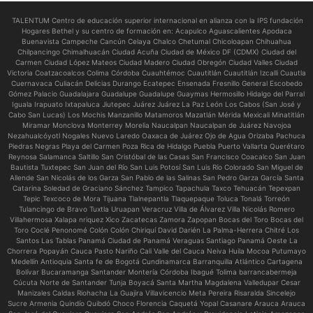
TALENTUM Centro de educación superior internacional en alianza con la IPS fundación
Hogares Bethel y su centro de formación en:
Acapulco Aguascalientes Apodaca
Buenavista Campeche Cancún Celaya Chalco Chetumal Chicoloapan Chihuahua
Chilpancingo Chimalhuacán Ciudad Acuña Ciudad de México DF (CDMX) Ciudad del
Carmen Ciudad López Mateos Ciudad Madero Ciudad Obregón Ciudad Valles Ciudad
Victoria Coatzacoalcos Colima Córdoba Cuauhtémoc Cuautitlán Cuautitlán Izcalli Cuautla
Cuernavaca Culiacán Delicias Durango Ecatepec Ensenada Fresnillo General Escobedo
Gómez Palacio Guadalajara Guadalupe Guadalupe Guaymas Hermosillo Hidalgo del Parral
Iguala Irapuato Ixtapaluca Jiutepec Juárez Juárez La Paz León Los Cabos (San José y
Cabo San Lucas) Los Mochis Manzanillo Matamoros Mazatlán Mérida Mexicali Minatitlán
Miramar Monclova Monterrey Morelia Naucalpan Naucalpan de Juárez Navojoa
Nezahualcóyotl Nogales Nuevo Laredo Oaxaca de Juárez Ojo de Agua Orizaba Pachuca
Piedras Negras Playa del Carmen Poza Rica de Hidalgo Puebla Puerto Vallarta Querétaro
Reynosa Salamanca Saltillo San Cristóbal de las Casas San Francisco Coacalco San Juan
Bautista Tuxtepec San Juan del Río San Luis Potosí San Luis Río Colorado San Miguel de
Allende San Nicolás de los Garza San Pablo de las Salinas San Pedro Garza García Santa
Catarina Soledad de Graciano Sánchez Tampico Tapachula Taxco Tehuacán Tepexpan
Tepic Texcoco de Mora Tijuana Tlalnepantla Tlaquepaque Toluca Tonalá Torreón
Tulancingo de Bravo Tuxtla Uruapan Veracruz Villa de Álvarez Villa Nicolás Romero
Villahermosa Xalapa nriquez Xico Zacatecas Zamora Zapopan Bocas del Toro Bocas del
Toro Coclé Penonomé Colón Colón Chiriquí David Darién La Palma-Herrera Chitré Los
Santos Las Tablas Panamá Ciudad de Panamá Veraguas Santiago Panamá Oeste La
Chorrera Popayán Cauca Pasto Nariño Cali Valle del Cauca Neiva Huila Mocoa Putumayo
Medellín Antioquia Santa fe de Bogotá Cundinamarca Barranquilla Atlántico Cartagena
Bolívar Bucaramanga Santander Montería Córdoba Ibagué Tolima barrancabermeja
Cúcuta Norte de Santander Tunja Boyacá Santa Martha Magdalena Valledupar Cesar
Manizales Caldas Riohacha La Guajira Villavicencio Meta Pereira Risaralda Sincelejo
Sucre Armenia Quindío Quibdó Choco Florencia Caquetá Yopal Casanare Arauca Arauca