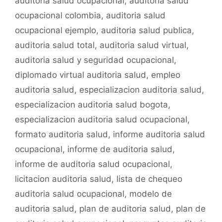
auditoria salud ocupacional
,
auditoria salud
o
p
tir
ocupacional colombia
,
auditoria salud
o
p
ocupacional ejemplo
,
auditoria salud publica
,
k
auditoria salud total
,
auditoria salud virtual
,
auditoria salud y seguridad ocupacional
,
diplomado virtual auditoria salud
,
empleo
auditoria salud
,
especializacion auditoria salud
,
especializacion auditoria salud bogota
,
especializacion auditoria salud ocupacional
,
formato auditoria salud
,
informe auditoria salud
ocupacional
,
informe de auditoria salud
,
informe de auditoria salud ocupacional
,
licitacion auditoria salud
,
lista de chequeo
auditoria salud ocupacional
,
modelo de
auditoria salud
,
plan de auditoria salud
,
plan de