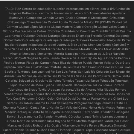
TALENTUM Centro de educación superior internacional en alianza con la IPS fundación
Hogares Bethel y su centro de formación en:
Acapulco Aguascalientes Apodaca
Buenavista Campeche Cancún Celaya Chalco Chetumal Chicoloapan Chihuahua
Chilpancingo Chimalhuacán Ciudad Acuña Ciudad de México DF (CDMX) Ciudad del
Carmen Ciudad López Mateos Ciudad Madero Ciudad Obregón Ciudad Valles Ciudad
Victoria Coatzacoalcos Colima Córdoba Cuauhtémoc Cuautitlán Cuautitlán Izcalli Cuautla
Cuernavaca Culiacán Delicias Durango Ecatepec Ensenada Fresnillo General Escobedo
Gómez Palacio Guadalajara Guadalupe Guadalupe Guaymas Hermosillo Hidalgo del Parral
Iguala Irapuato Ixtapaluca Jiutepec Juárez Juárez La Paz León Los Cabos (San José y
Cabo San Lucas) Los Mochis Manzanillo Matamoros Mazatlán Mérida Mexicali Minatitlán
Miramar Monclova Monterrey Morelia Naucalpan Naucalpan de Juárez Navojoa
Nezahualcóyotl Nogales Nuevo Laredo Oaxaca de Juárez Ojo de Agua Orizaba Pachuca
Piedras Negras Playa del Carmen Poza Rica de Hidalgo Puebla Puerto Vallarta Querétaro
Reynosa Salamanca Saltillo San Cristóbal de las Casas San Francisco Coacalco San Juan
Bautista Tuxtepec San Juan del Río San Luis Potosí San Luis Río Colorado San Miguel de
Allende San Nicolás de los Garza San Pablo de las Salinas San Pedro Garza García Santa
Catarina Soledad de Graciano Sánchez Tampico Tapachula Taxco Tehuacán Tepexpan
Tepic Texcoco de Mora Tijuana Tlalnepantla Tlaquepaque Toluca Tonalá Torreón
Tulancingo de Bravo Tuxtla Uruapan Veracruz Villa de Álvarez Villa Nicolás Romero
Villahermosa Xalapa nriquez Xico Zacatecas Zamora Zapopan Bocas del Toro Bocas del
Toro Coclé Penonomé Colón Colón Chiriquí David Darién La Palma-Herrera Chitré Los
Santos Las Tablas Panamá Ciudad de Panamá Veraguas Santiago Panamá Oeste La
Chorrera Popayán Cauca Pasto Nariño Cali Valle del Cauca Neiva Huila Mocoa Putumayo
Medellín Antioquia Santa fe de Bogotá Cundinamarca Barranquilla Atlántico Cartagena
Bolívar Bucaramanga Santander Montería Córdoba Ibagué Tolima barrancabermeja
Cúcuta Norte de Santander Tunja Boyacá Santa Martha Magdalena Valledupar Cesar
Manizales Caldas Riohacha La Guajira Villavicencio Meta Pereira Risaralda Sincelejo
Sucre Armenia Quindío Quibdó Choco Florencia Caquetá Yopal Casanare Arauca Arauca