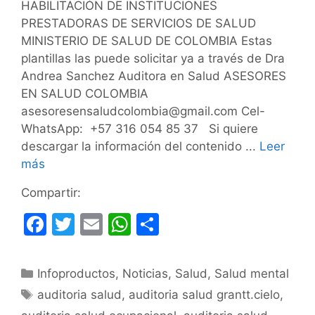
HABILITACIÓN DE INSTITUCIONES
PRESTADORAS DE SERVICIOS DE SALUD
MINISTERIO DE SALUD DE COLOMBIA Estas
plantillas las puede solicitar ya a través de Dra
Andrea Sanchez Auditora en Salud ASESORES
EN SALUD COLOMBIA
asesoresensaludcolombia@gmail.com Cel-
WhatsApp: +57 316 054 85 37 Si quiere
descargar la información del contenido ...
Leer
más
Compartir:
F
T
E
W
C
a
w
m
h
o
c
itt
ai
at
m
Categorías
Infoproductos
,
Noticias
,
Salud
,
Salud mental
e
er
l
s
p
Etiquetas
auditoria salud
,
auditoria salud grantt.cielo
,
b
A
ar