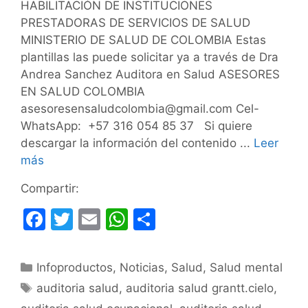
HABILITACIÓN DE INSTITUCIONES
PRESTADORAS DE SERVICIOS DE SALUD
MINISTERIO DE SALUD DE COLOMBIA Estas
plantillas las puede solicitar ya a través de Dra
Andrea Sanchez Auditora en Salud ASESORES
EN SALUD COLOMBIA
asesoresensaludcolombia@gmail.com Cel-
WhatsApp: +57 316 054 85 37 Si quiere
descargar la información del contenido ...
Leer
más
Compartir:
F
T
E
W
C
a
w
m
h
o
c
itt
ai
at
m
Categorías
Infoproductos
,
Noticias
,
Salud
,
Salud mental
e
er
l
s
p
Etiquetas
auditoria salud
,
auditoria salud grantt.cielo
,
b
A
ar