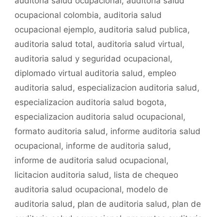
auditoria salud ocupacional
,
auditoria salud
o
p
tir
ocupacional colombia
,
auditoria salud
o
p
ocupacional ejemplo
,
auditoria salud publica
,
k
auditoria salud total
,
auditoria salud virtual
,
auditoria salud y seguridad ocupacional
,
diplomado virtual auditoria salud
,
empleo
auditoria salud
,
especializacion auditoria salud
,
especializacion auditoria salud bogota
,
especializacion auditoria salud ocupacional
,
formato auditoria salud
,
informe auditoria salud
ocupacional
,
informe de auditoria salud
,
informe de auditoria salud ocupacional
,
licitacion auditoria salud
,
lista de chequeo
auditoria salud ocupacional
,
modelo de
auditoria salud
,
plan de auditoria salud
,
plan de