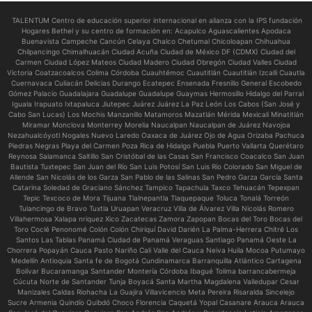
TALENTUM Centro de educación superior internacional en alianza con la IPS fundación
Hogares Bethel y su centro de formación en:
Acapulco Aguascalientes Apodaca
Buenavista Campeche Cancún Celaya Chalco Chetumal Chicoloapan Chihuahua
Chilpancingo Chimalhuacán Ciudad Acuña Ciudad de México DF (CDMX) Ciudad del
Carmen Ciudad López Mateos Ciudad Madero Ciudad Obregón Ciudad Valles Ciudad
Victoria Coatzacoalcos Colima Córdoba Cuauhtémoc Cuautitlán Cuautitlán Izcalli Cuautla
Cuernavaca Culiacán Delicias Durango Ecatepec Ensenada Fresnillo General Escobedo
Gómez Palacio Guadalajara Guadalupe Guadalupe Guaymas Hermosillo Hidalgo del Parral
Iguala Irapuato Ixtapaluca Jiutepec Juárez Juárez La Paz León Los Cabos (San José y
Cabo San Lucas) Los Mochis Manzanillo Matamoros Mazatlán Mérida Mexicali Minatitlán
Miramar Monclova Monterrey Morelia Naucalpan Naucalpan de Juárez Navojoa
Nezahualcóyotl Nogales Nuevo Laredo Oaxaca de Juárez Ojo de Agua Orizaba Pachuca
Piedras Negras Playa del Carmen Poza Rica de Hidalgo Puebla Puerto Vallarta Querétaro
Reynosa Salamanca Saltillo San Cristóbal de las Casas San Francisco Coacalco San Juan
Bautista Tuxtepec San Juan del Río San Luis Potosí San Luis Río Colorado San Miguel de
Allende San Nicolás de los Garza San Pablo de las Salinas San Pedro Garza García Santa
Catarina Soledad de Graciano Sánchez Tampico Tapachula Taxco Tehuacán Tepexpan
Tepic Texcoco de Mora Tijuana Tlalnepantla Tlaquepaque Toluca Tonalá Torreón
Tulancingo de Bravo Tuxtla Uruapan Veracruz Villa de Álvarez Villa Nicolás Romero
Villahermosa Xalapa nriquez Xico Zacatecas Zamora Zapopan Bocas del Toro Bocas del
Toro Coclé Penonomé Colón Colón Chiriquí David Darién La Palma-Herrera Chitré Los
Santos Las Tablas Panamá Ciudad de Panamá Veraguas Santiago Panamá Oeste La
Chorrera Popayán Cauca Pasto Nariño Cali Valle del Cauca Neiva Huila Mocoa Putumayo
Medellín Antioquia Santa fe de Bogotá Cundinamarca Barranquilla Atlántico Cartagena
Bolívar Bucaramanga Santander Montería Córdoba Ibagué Tolima barrancabermeja
Cúcuta Norte de Santander Tunja Boyacá Santa Martha Magdalena Valledupar Cesar
Manizales Caldas Riohacha La Guajira Villavicencio Meta Pereira Risaralda Sincelejo
Sucre Armenia Quindío Quibdó Choco Florencia Caquetá Yopal Casanare Arauca Arauca