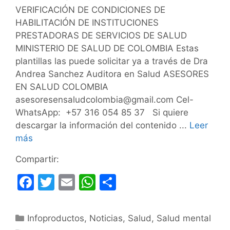
VERIFICACIÓN DE CONDICIONES DE
HABILITACIÓN DE INSTITUCIONES
PRESTADORAS DE SERVICIOS DE SALUD
MINISTERIO DE SALUD DE COLOMBIA Estas
plantillas las puede solicitar ya a través de Dra
Andrea Sanchez Auditora en Salud ASESORES
EN SALUD COLOMBIA
asesoresensaludcolombia@gmail.com Cel-
WhatsApp: +57 316 054 85 37 Si quiere
descargar la información del contenido ...
Leer
más
Compartir:
F
T
E
W
C
a
w
m
h
o
c
itt
ai
at
m
Categorías
Infoproductos
,
Noticias
,
Salud
,
Salud mental