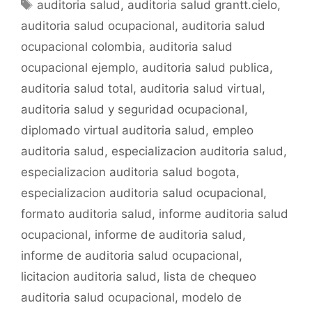
e
er
l
s
p
Etiquetas
auditoria salud
,
auditoria salud grantt.cielo
,
b
A
ar
auditoria salud ocupacional
,
auditoria salud
o
p
tir
ocupacional colombia
,
auditoria salud
o
p
ocupacional ejemplo
,
auditoria salud publica
,
k
auditoria salud total
,
auditoria salud virtual
,
auditoria salud y seguridad ocupacional
,
diplomado virtual auditoria salud
,
empleo
auditoria salud
,
especializacion auditoria salud
,
especializacion auditoria salud bogota
,
especializacion auditoria salud ocupacional
,
formato auditoria salud
,
informe auditoria salud
ocupacional
,
informe de auditoria salud
,
informe de auditoria salud ocupacional
,
licitacion auditoria salud
,
lista de chequeo
auditoria salud ocupacional
,
modelo de