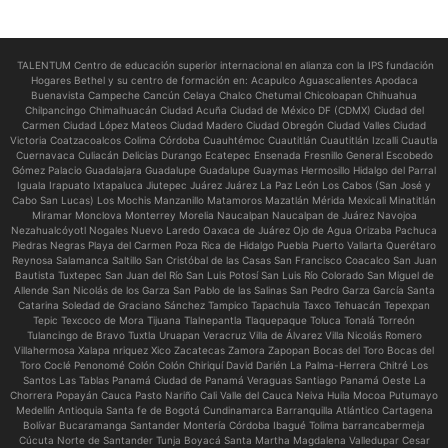
TALENTUM Centro de educación superior internacional en alianza con la IPS fundación
Hogares Bethel y su centro de formación en:
Acapulco Aguascalientes Apodaca
Buenavista Campeche Cancún Celaya Chalco Chetumal Chicoloapan Chihuahua
Chilpancingo Chimalhuacán Ciudad Acuña Ciudad de México DF (CDMX) Ciudad del
Carmen Ciudad López Mateos Ciudad Madero Ciudad Obregón Ciudad Valles Ciudad
Victoria Coatzacoalcos Colima Córdoba Cuauhtémoc Cuautitlán Cuautitlán Izcalli Cuautla
Cuernavaca Culiacán Delicias Durango Ecatepec Ensenada Fresnillo General Escobedo
Gómez Palacio Guadalajara Guadalupe Guadalupe Guaymas Hermosillo Hidalgo del Parral
Iguala Irapuato Ixtapaluca Jiutepec Juárez Juárez La Paz León Los Cabos (San José y
Cabo San Lucas) Los Mochis Manzanillo Matamoros Mazatlán Mérida Mexicali Minatitlán
Miramar Monclova Monterrey Morelia Naucalpan Naucalpan de Juárez Navojoa
Nezahualcóyotl Nogales Nuevo Laredo Oaxaca de Juárez Ojo de Agua Orizaba Pachuca
Piedras Negras Playa del Carmen Poza Rica de Hidalgo Puebla Puerto Vallarta Querétaro
Reynosa Salamanca Saltillo San Cristóbal de las Casas San Francisco Coacalco San Juan
Bautista Tuxtepec San Juan del Río San Luis Potosí San Luis Río Colorado San Miguel de
Allende San Nicolás de los Garza San Pablo de las Salinas San Pedro Garza García Santa
Catarina Soledad de Graciano Sánchez Tampico Tapachula Taxco Tehuacán Tepexpan
Tepic Texcoco de Mora Tijuana Tlalnepantla Tlaquepaque Toluca Tonalá Torreón
Tulancingo de Bravo Tuxtla Uruapan Veracruz Villa de Álvarez Villa Nicolás Romero
Villahermosa Xalapa nriquez Xico Zacatecas Zamora Zapopan Bocas del Toro Bocas del
Toro Coclé Penonomé Colón Colón Chiriquí David Darién La Palma-Herrera Chitré Los
Santos Las Tablas Panamá Ciudad de Panamá Veraguas Santiago Panamá Oeste La
Chorrera Popayán Cauca Pasto Nariño Cali Valle del Cauca Neiva Huila Mocoa Putumayo
Medellín Antioquia Santa fe de Bogotá Cundinamarca Barranquilla Atlántico Cartagena
Bolívar Bucaramanga Santander Montería Córdoba Ibagué Tolima barrancabermeja
Cúcuta Norte de Santander Tunja Boyacá Santa Martha Magdalena Valledupar Cesar