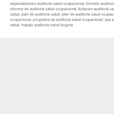
especializacion auditoria salud ocupacional
,
formato auditori
o
p
tir
informe de auditoria salud ocupacional
,
licitacion auditoria s
o
p
salud
,
plan de auditoria salud
,
plan de auditoria salud ocupac
ocupacional
,
programa de auditoria salud ocupacional
,
que e
k
salud
,
trabajo auditoria salud bogota