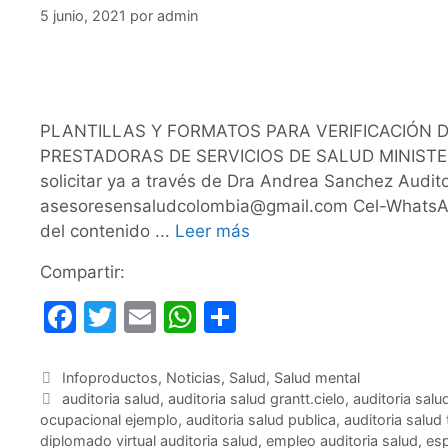
5 junio, 2021
por
admin
PLANTILLAS Y FORMATOS PARA VERIFICACIÓN D
PRESTADORAS DE SERVICIOS DE SALUD MINISTERI
solicitar ya a través de Dra Andrea Sanchez A
asesoresensaludcolombia@gmail.com Cel-WhatsAp
del contenido ...
Leer más
Compartir:
F
T
E
W
C
a
w
m
h
o
c
itt
ai
at
m
Categorías
Infoproductos
,
Noticias
,
Salud
,
Salud mental
Etiquetas
auditoria salud
,
auditoria salud grantt.cielo
,
auditoria salu
e
er
l
s
p
ocupacional ejemplo
,
auditoria salud publica
,
auditoria salud 
b
A
ar
diplomado virtual auditoria salud
,
empleo auditoria salud
,
esp