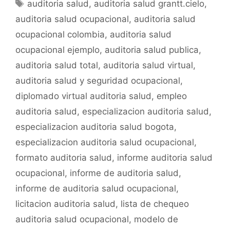
e
er
l
s
p
Etiquetas
auditoria salud
,
auditoria salud grantt.cielo
,
b
A
ar
auditoria salud ocupacional
,
auditoria salud
o
p
tir
ocupacional colombia
,
auditoria salud
o
p
ocupacional ejemplo
,
auditoria salud publica
,
k
auditoria salud total
,
auditoria salud virtual
,
auditoria salud y seguridad ocupacional
,
diplomado virtual auditoria salud
,
empleo
auditoria salud
,
especializacion auditoria salud
,
especializacion auditoria salud bogota
,
especializacion auditoria salud ocupacional
,
formato auditoria salud
,
informe auditoria salud
ocupacional
,
informe de auditoria salud
,
informe de auditoria salud ocupacional
,
licitacion auditoria salud
,
lista de chequeo
auditoria salud ocupacional
,
modelo de