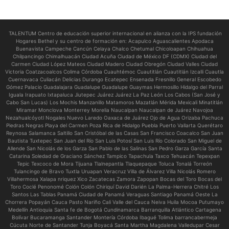
TALENTUM Centro de educación superior internacional en alianza con la IPS fundación
Hogares Bethel y su centro de formación en:
Acapulco Aguascalientes Apodaca
Buenavista Campeche Cancún Celaya Chalco Chetumal Chicoloapan Chihuahua
Chilpancingo Chimalhuacán Ciudad Acuña Ciudad de México DF (CDMX) Ciudad del
Carmen Ciudad López Mateos Ciudad Madero Ciudad Obregón Ciudad Valles Ciudad
Victoria Coatzacoalcos Colima Córdoba Cuauhtémoc Cuautitlán Cuautitlán Izcalli Cuautla
Cuernavaca Culiacán Delicias Durango Ecatepec Ensenada Fresnillo General Escobedo
Gómez Palacio Guadalajara Guadalupe Guadalupe Guaymas Hermosillo Hidalgo del Parral
Iguala Irapuato Ixtapaluca Jiutepec Juárez Juárez La Paz León Los Cabos (San José y
Cabo San Lucas) Los Mochis Manzanillo Matamoros Mazatlán Mérida Mexicali Minatitlán
Miramar Monclova Monterrey Morelia Naucalpan Naucalpan de Juárez Navojoa
Nezahualcóyotl Nogales Nuevo Laredo Oaxaca de Juárez Ojo de Agua Orizaba Pachuca
Piedras Negras Playa del Carmen Poza Rica de Hidalgo Puebla Puerto Vallarta Querétaro
Reynosa Salamanca Saltillo San Cristóbal de las Casas San Francisco Coacalco San Juan
Bautista Tuxtepec San Juan del Río San Luis Potosí San Luis Río Colorado San Miguel de
Allende San Nicolás de los Garza San Pablo de las Salinas San Pedro Garza García Santa
Catarina Soledad de Graciano Sánchez Tampico Tapachula Taxco Tehuacán Tepexpan
Tepic Texcoco de Mora Tijuana Tlalnepantla Tlaquepaque Toluca Tonalá Torreón
Tulancingo de Bravo Tuxtla Uruapan Veracruz Villa de Álvarez Villa Nicolás Romero
Villahermosa Xalapa nriquez Xico Zacatecas Zamora Zapopan Bocas del Toro Bocas del
Toro Coclé Penonomé Colón Colón Chiriquí David Darién La Palma-Herrera Chitré Los
Santos Las Tablas Panamá Ciudad de Panamá Veraguas Santiago Panamá Oeste La
Chorrera Popayán Cauca Pasto Nariño Cali Valle del Cauca Neiva Huila Mocoa Putumayo
Medellín Antioquia Santa fe de Bogotá Cundinamarca Barranquilla Atlántico Cartagena
Bolívar Bucaramanga Santander Montería Córdoba Ibagué Tolima barrancabermeja
Cúcuta Norte de Santander Tunja Boyacá Santa Martha Magdalena Valledupar Cesar