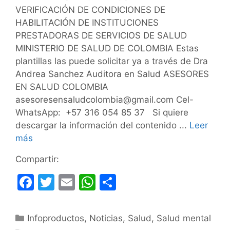
VERIFICACIÓN DE CONDICIONES DE
HABILITACIÓN DE INSTITUCIONES
PRESTADORAS DE SERVICIOS DE SALUD
MINISTERIO DE SALUD DE COLOMBIA Estas
plantillas las puede solicitar ya a través de Dra
Andrea Sanchez Auditora en Salud ASESORES
EN SALUD COLOMBIA
asesoresensaludcolombia@gmail.com Cel-
WhatsApp: +57 316 054 85 37 Si quiere
descargar la información del contenido ...
Leer
más
Compartir:
F
T
E
W
C
a
w
m
h
o
c
itt
ai
at
m
Categorías
Infoproductos
,
Noticias
,
Salud
,
Salud mental