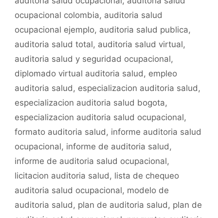
auditoria salud ocupacional
,
auditoria salud
o
p
tir
ocupacional colombia
,
auditoria salud
o
p
ocupacional ejemplo
,
auditoria salud publica
,
k
auditoria salud total
,
auditoria salud virtual
,
auditoria salud y seguridad ocupacional
,
diplomado virtual auditoria salud
,
empleo
auditoria salud
,
especializacion auditoria salud
,
especializacion auditoria salud bogota
,
especializacion auditoria salud ocupacional
,
formato auditoria salud
,
informe auditoria salud
ocupacional
,
informe de auditoria salud
,
informe de auditoria salud ocupacional
,
licitacion auditoria salud
,
lista de chequeo
auditoria salud ocupacional
,
modelo de
auditoria salud
,
plan de auditoria salud
,
plan de