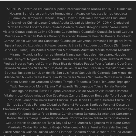
TALENTUM Centro de educación superior internacional en alianza con la IPS fundación
Hogares Bethel y su centro de formación en:
Acapulco Aguascalientes Apodaca
Buenavista Campeche Cancún Celaya Chalco Chetumal Chicoloapan Chihuahua
Chilpancingo Chimalhuacán Ciudad Acuña Ciudad de México DF (CDMX) Ciudad del
Carmen Ciudad López Mateos Ciudad Madero Ciudad Obregón Ciudad Valles Ciudad
Victoria Coatzacoalcos Colima Córdoba Cuauhtémoc Cuautitlán Cuautitlán Izcalli Cuautla
Cuernavaca Culiacán Delicias Durango Ecatepec Ensenada Fresnillo General Escobedo
Gómez Palacio Guadalajara Guadalupe Guadalupe Guaymas Hermosillo Hidalgo del Parral
Iguala Irapuato Ixtapaluca Jiutepec Juárez Juárez La Paz León Los Cabos (San José y
Cabo San Lucas) Los Mochis Manzanillo Matamoros Mazatlán Mérida Mexicali Minatitlán
Miramar Monclova Monterrey Morelia Naucalpan Naucalpan de Juárez Navojoa
Nezahualcóyotl Nogales Nuevo Laredo Oaxaca de Juárez Ojo de Agua Orizaba Pachuca
Piedras Negras Playa del Carmen Poza Rica de Hidalgo Puebla Puerto Vallarta Querétaro
Reynosa Salamanca Saltillo San Cristóbal de las Casas San Francisco Coacalco San Juan
Bautista Tuxtepec San Juan del Río San Luis Potosí San Luis Río Colorado San Miguel de
Allende San Nicolás de los Garza San Pablo de las Salinas San Pedro Garza García Santa
Catarina Soledad de Graciano Sánchez Tampico Tapachula Taxco Tehuacán Tepexpan
Tepic Texcoco de Mora Tijuana Tlalnepantla Tlaquepaque Toluca Tonalá Torreón
Tulancingo de Bravo Tuxtla Uruapan Veracruz Villa de Álvarez Villa Nicolás Romero
Villahermosa Xalapa nriquez Xico Zacatecas Zamora Zapopan Bocas del Toro Bocas del
Toro Coclé Penonomé Colón Colón Chiriquí David Darién La Palma-Herrera Chitré Los
Santos Las Tablas Panamá Ciudad de Panamá Veraguas Santiago Panamá Oeste La
Chorrera Popayán Cauca Pasto Nariño Cali Valle del Cauca Neiva Huila Mocoa Putumayo
Medellín Antioquia Santa fe de Bogotá Cundinamarca Barranquilla Atlántico Cartagena
Bolívar Bucaramanga Santander Montería Córdoba Ibagué Tolima barrancabermeja
Cúcuta Norte de Santander Tunja Boyacá Santa Martha Magdalena Valledupar Cesar
Manizales Caldas Riohacha La Guajira Villavicencio Meta Pereira Risaralda Sincelejo
Sucre Armenia Quindío Quibdó Choco Florencia Caquetá Yopal Casanare Arauca Arauca