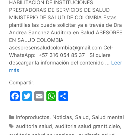
HABILITACIÓN DE INSTITUCIONES
PRESTADORAS DE SERVICIOS DE SALUD
MINISTERIO DE SALUD DE COLOMBIA Estas
plantillas las puede solicitar ya a través de Dra
Andrea Sanchez Auditora en Salud ASESORES
EN SALUD COLOMBIA
asesoresensaludcolombia@gmail.com Cel-
WhatsApp: +57 316 054 85 37 Si quiere
descargar la información del contenido ...
Leer
más
Compartir:
F
T
E
W
C
a
w
m
h
o
c
itt
ai
at
m
Categorías
Infoproductos
,
Noticias
,
Salud
,
Salud mental
e
er
l
s
p
Etiquetas
auditoria salud
,
auditoria salud grantt.cielo
,
b
A
ar